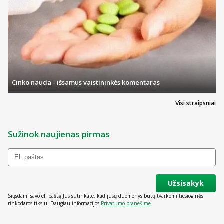
priežiūros vaikas gali užspringti.
Prekės kodas:
844529001930
Cinko nauda - išsamus vaistininkės komentaras
Visi straipsniai
Sužinok naujienas pirmas
Užsisakyk
Siųsdami savo el. paštą Jūs sutinkate, kad jūsų duomenys būtų tvarkomi tiesioginės
rinkodaros tikslu. Daugiau informacijos
Privatumo pranešime
.