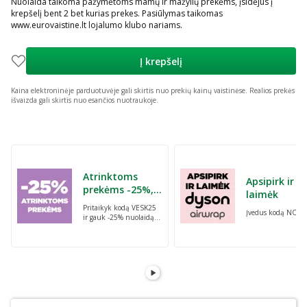
Nuolaida taikoma pažymėtoms mamų ir mažylių prekėms, įsidėjus į
krepšelį bent 2 bet kurias prekes. Pasiūlymas taikomas
www.eurovaistine.lt lojalumo klubo nariams.
Į krepšelį
Kaina elektroninėje parduotuvėje gali skirtis nuo prekių kainų vaistinėse.
Realios prekės
išvaizda gali skirtis nuo esančios nuotraukoje.
Praleisti karuselę
Atrinktoms
Apsipirk ir
prekėms -25%,
laimėk
perkant dvi bet
Pritaikyk kodą VESK25
Įvedus kodą NORI
kurias prekes su
ir gauk -25% nuolaidą
kodu: VESK25
atrinktoms
prekėms, perkant dvi
bet kurias prekes