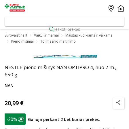
Ieškoti prekės
Eurovaistine.lt
Vaikui ir mamai
Maistas kūdikiams ir vaikams
Pieno mišiniai
Tolimesnio maitinimo
NESTLE pieno mišinys NAN OPTIPRO 4, nuo 2 m.,
650 g
NAN
20,99 €
patarim
patarimas
-20%
Galioja perkant 2 bet kurias prekes.
Lojalumo klubo narių nuolaida
: