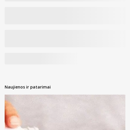
Fosfatidilcholinas
10 mg
-
Fosfatidilserinas
10 mg
-
Betakarotenas
2 mg
-
kuriame yra vitamino A
1000
µg
125
Vitaminas D3 (1000 TV)
25 µg
500
Vitaminas C
80 mg
100
Magnis
75 mg
20
Naujienos ir patarimai
Vitaminas E
36 mg
α
-TE
300
Niacinas (vitaminas B3)
32 mg NE
200
Vitaminas B1
25 mg
2273
Cinkas
15 mg
150
Pantoteno rūgštis
36 mg
600