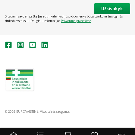
Užsisakyk
Siųsdami savo el. paštą Jūs sutinkate, kad jūsų duomenys būtų tvarkomi tiesioginės
rinkodaros tikslu. Daugiau informacijos
Privatumo pranešime
.
Valstybinė vaistų kontrolės tarnyba
prie Lietuvos Respublikos sveikatos
apsaugos ministerijos:
Studentų g. 45A, Vilnius
+370 5 263 9264
vvkt@vvkt.lt
https://www.vvkt.lt
© 2026 EUROVAISTINĖ. Visos teisės saugomos.