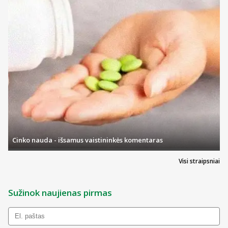
Vitaminas B6
10 mg
714
Geležis
8 mg
57
Vitaminas B2
3 mg
214
Manganas
2 mg
100
Varis
0,25 mg
25
Folio rūgštis
400 µg
200
Jodas
150 µg
100
Selenas
110 µg
200
Cinko nauda - išsamus vaistininkės komentaras
Vitaminas B12
100 µg
4000
Visi straipsniai
Chromas
40 µg
100
Sužinok naujienas pirmas
*Rekomenduojama referencinė vertė
Grynasis kiekis:
35,85 g.