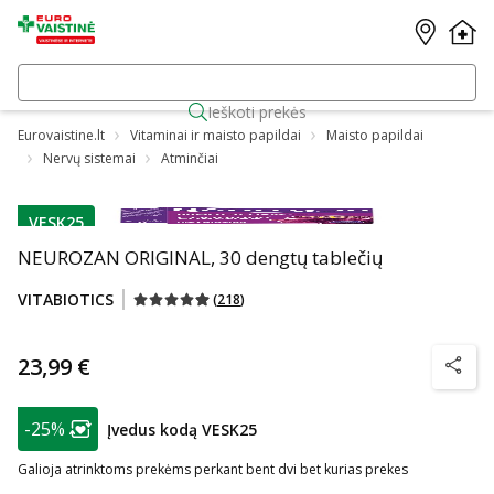
Ieškoti prekės
Eurovaistine.lt
Vitaminai ir maisto papildai
Maisto papildai
Nervų sistemai
Atminčiai
VESK25
patarimas
NEUROZAN ORIGINAL, 30 dengtų tablečių
VITABIOTICS
(
218
)
23,99 €
patarim
patarimas
-25%
Įvedus kodą VESK25
Lojalumo klubo narių nuolaida
:
Galioja atrinktoms prekėms perkant bent dvi bet kurias prekes