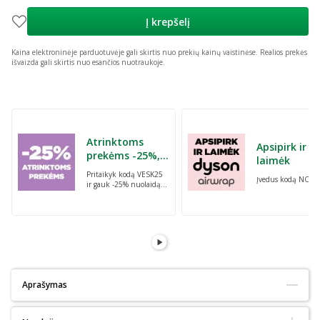
Į krepšelį
Kaina elektroninėje parduotuvėje gali skirtis nuo prekių kainų vaistinėse.
Realios prekės
išvaizda gali skirtis nuo esančios nuotraukoje.
Praleisti karuselę
Atrinktoms
Apsipirk ir
prekėms -25%,
laimėk
perkant dvi bet
Pritaikyk kodą VESK25
Įvedus kodą NORI
kurias prekes su
ir gauk -25% nuolaidą
kodu: VESK25
atrinktoms
prekėms, perkant dvi
bet kurias prekes
Aprašymas
Tinka alergiškiems:
Ne