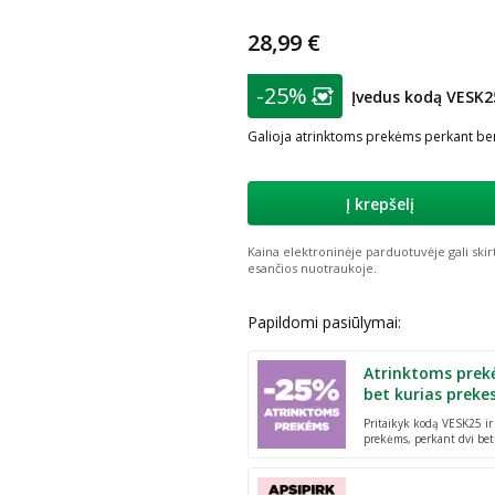
28,99 €
patarimas
-25%
Įvedus kodą VESK2
Lojalumo klubo nar
Galioja atrinktoms prekėms perkant ben
Į krepšelį
Kaina elektroninėje parduotuvėje gali skir
esančios nuotraukoje.
Papildomi pasiūlymai:
Atrinktoms prek
bet kurias preke
Pritaikyk kodą VESK25 i
prekėms, perkant dvi bet