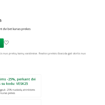
5
ių nuolaida
:
t dvi bet kurias prekes
tis nuo prekių kainų vaistinėse.
Realios prekės išvaizda gali skirtis nuo
ėms -25%, perkant dvi
s su kodu: VESK25
r gauk -25% nuolaidą atrinktoms
 kurias prekes