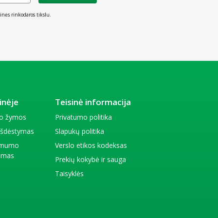
inės rinkodaros tikslu.
inėje
Teisinė informacija
io žymos
Privatumo politika
 išdėstymas
Slapukų politika
amumo
Verslo etikos kodeksas
kimas
Prekių kokybė ir sauga
Taisyklės