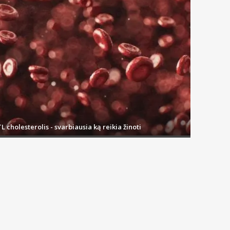
L cholesterolis - svarbiausia ką reikia žinoti