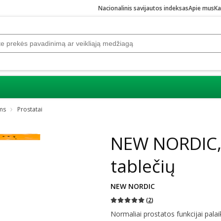
Nacionalinis savijautos indeksas
Apie mus
Ka
ms
Prostatai
NEW NORDIC,
tablečių
NEW NORDIC
(
2
)
Normaliai prostatos funkcijai palaik