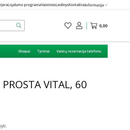
rjera
Lojalumo programa
Vaistinės
Leidinys
Kontaktai
Informacija
0,00
Skiepai
Tyrimai
Vaistų rezervacija telefonu
 PROSTA VITAL, 60
yti.