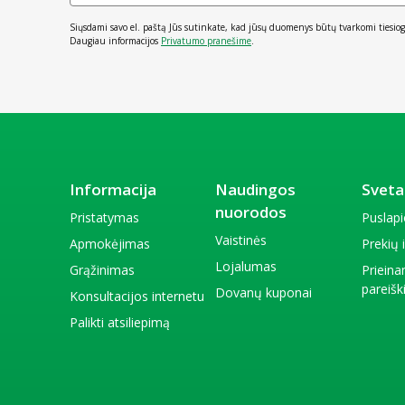
*RMV – referencinė maistinė vertė.
Siųsdami savo el. paštą Jūs sutinkate, kad jūsų duomenys būtų tvarkomi tiesiog
Daugiau informacijos
Privatumo pranešime
.
Grynasis kiekis:
66,6 g
Informacija
Naudingos
Sveta
nuorodos
Pristatymas
Puslap
Vaistinės
Apmokėjimas
Prekių
Lojalumas
Grąžinimas
Priein
pareiš
Dovanų kuponai
Konsultacijos internetu
Palikti atsiliepimą