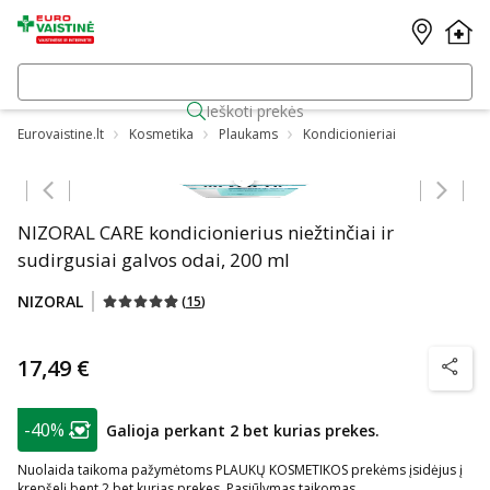
Ieškoti prekės
Eurovaistine.lt
Kosmetika
Plaukams
Kondicionieriai
Praleisti karuselę
NIZORAL CARE kondicionierius niežtinčiai ir
sudirgusiai galvos odai, 200 ml
NIZORAL
(
15
)
17,49 €
patarim
patarimas
-40%
Galioja perkant 2 bet kurias prekes.
Lojalumo klubo narių nuolaida
:
Nuolaida taikoma pažymėtoms PLAUKŲ KOSMETIKOS prekėms įsidėjus į
krepšelį bent 2 bet kurias prekes. Pasiūlymas taikomas