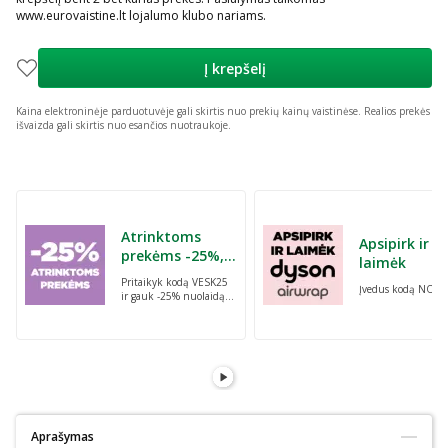
www.eurovaistine.lt lojalumo klubo nariams.
Į krepšelį
Kaina elektroninėje parduotuvėje gali skirtis nuo prekių kainų vaistinėse.
Realios prekės
išvaizda gali skirtis nuo esančios nuotraukoje.
Praleisti karuselę
Atrinktoms
Apsipirk ir
prekėms -25%,
laimėk
perkant dvi bet
Pritaikyk kodą VESK25
Įvedus kodą NORI
kurias prekes su
ir gauk -25% nuolaidą
kodu: VESK25
atrinktoms
prekėms, perkant dvi
bet kurias prekes
Aprašymas