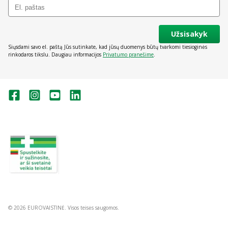
Užsisakyk
Siųsdami savo el. paštą Jūs sutinkate, kad jūsų duomenys būtų tvarkomi tiesioginės
rinkodaros tikslu. Daugiau informacijos
Privatumo pranešime
.
Valstybinė vaistų kontrolės tarnyba
prie Lietuvos Respublikos sveikatos
apsaugos ministerijos:
Studentų g. 45A, Vilnius
+370 5 263 9264
vvkt@vvkt.lt
https://www.vvkt.lt
© 2026 EUROVAISTINĖ. Visos teisės saugomos.