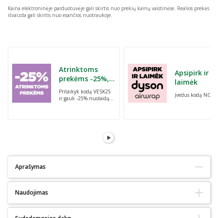
Kaina elektroninėje parduotuvėje gali skirtis nuo prekių kainų vaistinėse.
Realios prekės
išvaizda gali skirtis nuo esančios nuotraukoje.
Praleisti karuselę
Atrinktoms
Apsipirk ir
prekėms -25%,
laimėk
perkant dvi bet
Pritaikyk kodą VESK25
Įvedus kodą NORI
kurias prekes su
ir gauk -25% nuolaidą
kodu: VESK25
atrinktoms
prekėms, perkant dvi
bet kurias prekes
Aprašymas
Tinka alergiškiems:
Ne
Naudojimas
Tinka diabetikams:
Ne
Ekologiškas :
Ne
Natūralus:
Ne
Laikyti sausoje vėsioje vietoje. Prieš vartojimą gerai suplakti.