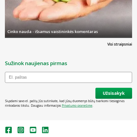
Riebalai
(35
%
En)
,
iš kurių
g
9,4
sočiųjų riebalų rūgščių
g
0,9
Cinko nauda - išsamus vaistininkės komentaras
Angliavandeniai
(41
%
En) iš kurių
g
24,4
Visi straipsniai
- cukrų
g
13,3
- laktozės
g
0,3
Sužinok naujienas pirmas
Baltymai
(24
%
En
)
g
14,4
Druska
g
0,10
Užsisakyk
Siųsdami savo el. paštą Jūs sutinkate, kad jūsų duomenys būtų tvarkomi tiesioginės
Vitaminai
rinkodaros tikslu. Daugiau informacijos
Privatumo pranešime
.
Vitaminas A
m
g
260
Vitaminas C
mg
30