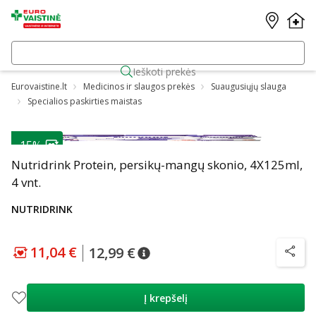
Ieškoti prekės
Eurovaistine.lt
Medicinos ir slaugos prekės
Suaugusiųjų slauga
Specialios paskirties maistas
-15%
Nutridrink Protein, persikų-mangų skonio, 4X125ml,
4 vnt.
NUTRIDRINK
11,04 €
12,99 €
patarimas
Lojalumo klubo kaina
:
11,04 €
patarimas
Įprasta kaina
:
12,99 €
patarim
Į krepšelį