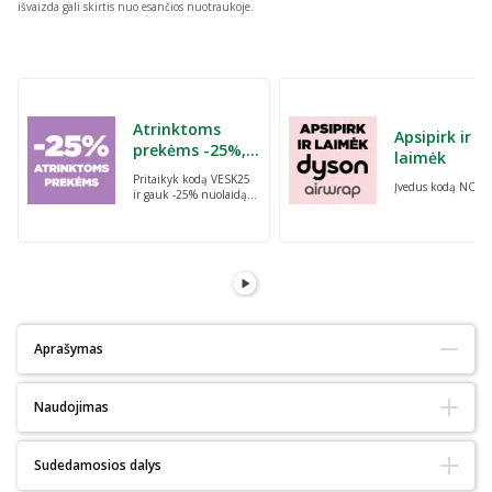
išvaizda gali skirtis nuo esančios nuotraukoje.
Praleisti karuselę
Atrinktoms
Apsipirk ir
prekėms -25%,
laimėk
perkant dvi bet
Pritaikyk kodą VESK25
Įvedus kodą NORI
kurias prekes su
ir gauk -25% nuolaidą
kodu: VESK25
atrinktoms
prekėms, perkant dvi
bet kurias prekes
Aprašymas
Naudojimas
Plaktuvė su „Scitec Nutrition“ logotipu.
Naudoti pagal paskirtį.
Viduje yra plastmasinis tinklelis, padedantis geriau suplakti supiltą
Sudedamosios dalys
turinį.