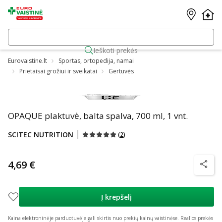
Ieškoti prekės
Eurovaistine.lt
Sportas, ortopedija, namai
Prietaisai grožiui ir sveikatai
Gertuvės
OPAQUE plaktuvė, balta spalva, 700 ml, 1 vnt.
SCITEC NUTRITION
(
2
)
4,69 €
patarim
Į krepšelį
Kaina elektroninėje parduotuvėje gali skirtis nuo prekių kainų vaistinėse.
Realios prekės