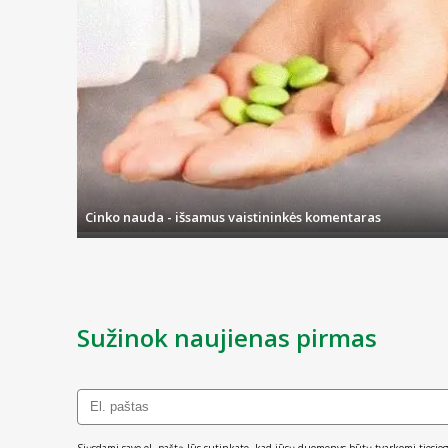
Cinko nauda - išsamus vaistininkės komentaras
Sužinok naujienas pirmas
Siųsdami savo el. paštą Jūs sutinkate, kad jūsų duomenys būtų tvarkomi tiesiog