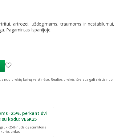
itui, artrozei, uždegimams, traumoms ir nestabilumui,
uga. Pagamintas Ispanijoje.
tis nuo prekių kainų vaistinėse.
Realios prekės išvaizda gali skirtis nuo
ėms -25%, perkant dvi
s su kodu: VESK25
r gauk -25% nuolaidą atrinktoms
 kurias prekes