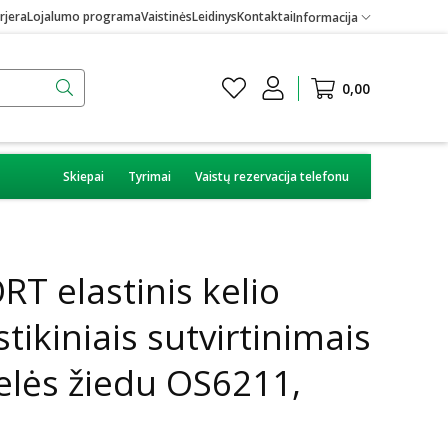
rjera
Lojalumo programa
Vaistinės
Leidinys
Kontaktai
Informacija
0,00
Skiepai
Tyrimai
Vaistų rezervacija telefonu
T elastinis kelio
stikiniais sutvirtinimais
nelės žiedu OS6211,