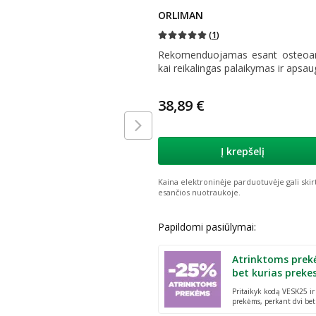
ORLIMAN
(
1
)
Rekomenduojamas esant osteoartr
kai reikalingas palaikymas ir apsa
38,89 €
Į krepšelį
Kaina elektroninėje parduotuvėje gali skir
esančios nuotraukoje.
Papildomi pasiūlymai:
Atrinktoms prek
bet kurias preke
Pritaikyk kodą VESK25 i
prekėms, perkant dvi bet