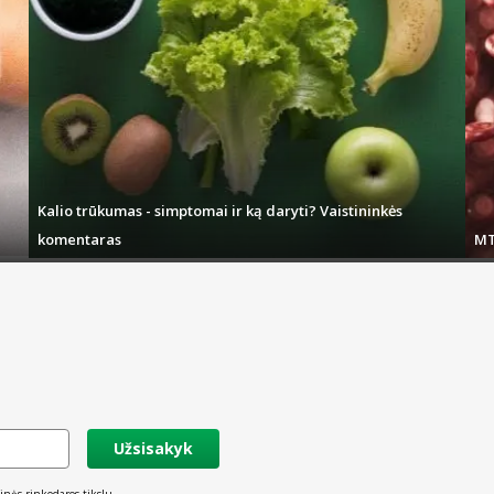
Kalio trūkumas - simptomai ir ką daryti? Vaistininkės
komentaras
MT
Užsisakyk
inės rinkodaros tikslu.