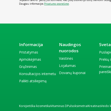
Daugiau informacijos
Privatumo pranešime
.
Informacija
Naudingos
Sveta
nuorodos
Pristatymas
Puslap
Vaistinės
Apmokėjimas
Prekių
Lojalumas
Grąžinimas
Priein
pareiš
Dovanų kuponai
Konsultacijos internetu
Palikti atsiliepimą
Korėjietiška kosmetika
Vitaminas D
Pulsoksimetrai
Kreatinas
Veido 