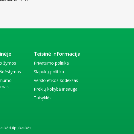
inėje
Teisinė informacija
io žymos
Privatumo politika
 išdėstymas
Slapukų politika
amumo
Verslo etikos kodeksas
kimas
Prekių kokybė ir sauga
Taisyklės
kaukės
Lūpų kaukės