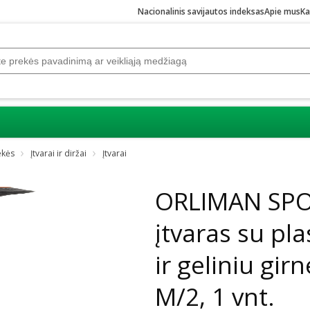
Nacionalinis savijautos indeksas
Apie mus
Ka
ekės
Įtvarai ir diržai
Įtvarai
Praleisti karuselę
ORLIMAN SPOR
įtvaras su pla
ir geliniu gir
M/2, 1 vnt.