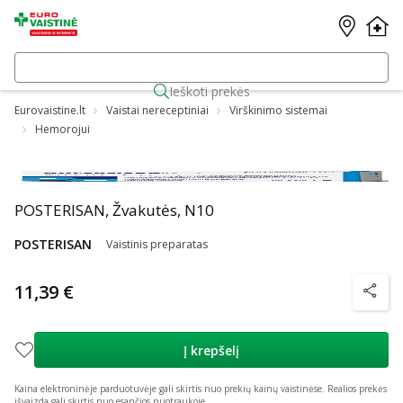
Ieškoti prekės
Eurovaistine.lt
Vaistai nereceptiniai
Virškinimo sistemai
Hemorojui
POSTERISAN, Žvakutės, N10
POSTERISAN
Vaistinis preparatas
11,39 €
patarim
Į krepšelį
Kaina elektroninėje parduotuvėje gali skirtis nuo prekių kainų vaistinėse.
Realios prekės
išvaizda gali skirtis nuo esančios nuotraukoje.