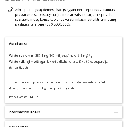
Pranešimas
Atkreipiame Jūsų dėmesį, kad įsigyjant nereceptinius vaistinius
preparatus su pristatymu į namus ar vaistinę su Jumis privalo
susisiekti mūsų konsultuojantis vaistininkas ir suteikti farmacinę
paslaugą telefonu +370 800 50005.
Aprašymas
Vaisto stiprumas:
387,1 mg (660 milijonų / maks. 6,6 mg) / g
Vaisto veiklioji medžiaga:
Bakterijų (Escherichia coli) kultūros suspensija,
standartizuota
Posterisan vartojamas su hemorojumi susijusiam išangės srities niežuliui,
išskyrų susidarymui bei deginimo pojūčiui gydyti.
Prekės kodas:
014852
Informacinis lapelis
Pakuotės lapelis: informacija vartotojui