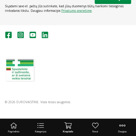
sunkias būkles.
Siųsdami savo el. paštą Jūs sutinkate, kad jūsų duomenys būtų tvarkomi tiesioginės
rinkodaros tikslu. Daugiau informacijos
Privatumo pranešime
.
Dauguma šių simptomų atsiranda todėl, kad padidėjusi
priešinė liauka susiaurina šlaplę (per kurią šlapimas išteka iš
šlapimo pūslės).
Jeigu Jūsų savijauta nepagerėjo arba net pablogėjo,
Valstybinė vaistų kontrolės tarnyba
prie Lietuvos Respublikos sveikatos
kreipkitės į gydytoją.
apsaugos ministerijos:
Studentų g. 45A, Vilnius
+370 5 263 9264
vvkt@vvkt.lt
https://www.vvkt.lt
Kas žinotina prieš vartojant Prostamol uno
Prostamol uno vartoti draudžiama jei yra alergija
sabalpalmių vaisių ekstraktui arba bet kuriai pagalbinei šio
© 2026 EUROVAISTINĖ. Visos teisės saugomos.
vaisto medžiagai (jos išvardytos 6 skyriuje).
Įspėjimai ir atsargumo priemonės
Pagrindinis
Kategorijos
Krepšelis
Norai
Daugiau