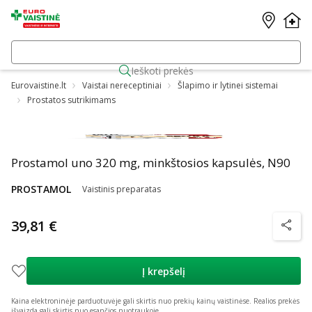
Ieškoti prekės
Eurovaistine.lt
Vaistai nereceptiniai
Šlapimo ir lytinei sistemai
Prostatos sutrikimams
Prostamol uno 320 mg, minkštosios kapsulės, N90
PROSTAMOL
Vaistinis preparatas
39,81 €
patarim
Į krepšelį
Kaina elektroninėje parduotuvėje gali skirtis nuo prekių kainų vaistinėse.
Realios prekės
išvaizda gali skirtis nuo esančios nuotraukoje.