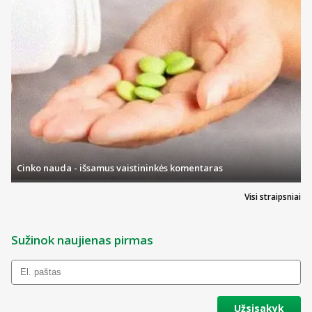
pablogėjo, kreipkitės į gydytoją.
Apie ką rašoma šiame lapelyje?
Kas yra Prostamol ir kam jis vartojamas
Kas žinotina prieš vartojant Prostamol
Kaip vartoti Prostamol
Galimas šalutinis poveikis
Kaip laikyti Prostamol
Cinko nauda - išsamus vaistininkės komentaras
Pakuotės turinys ir kita informacija
Visi straipsniai
Kas yra Prostamol uno ir kam jis vartojamas
Prostamol Uno yra tradicinis augalinis vaistas, kurio
Sužinok naujienas pirmas
indikacijos pagrįstos tik ilgalaikiu vartojimu, skirtas
palengvinti gerybinės prostatos hipertrofijos simptomus,
tokius kaip šlapimo ištekėjimo pradžios vėlavimas, ilgiau
trunkantis ir nutrūkstantis šlapinimasis, silpna šlapimo srovė,
dažnas šlapinimasis (ypač nakties metu), gydytojui paneigus
Užsisakyk