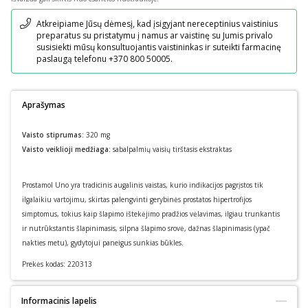
Pranešimas
Atkreipiame Jūsų dėmesį, kad įsigyjant nereceptinius vaistinius
preparatus su pristatymu į namus ar vaistinę su Jumis privalo
susisiekti mūsų konsultuojantis vaistininkas ir suteikti farmacinę
paslaugą telefonu +370 800 50005.
Aprašymas
Vaisto stiprumas:
320 mg
Vaisto veiklioji medžiaga:
sabalpalmių vaisių tirštasis ekstraktas
Prostamol Uno yra tradicinis augalinis vaistas, kurio indikacijos pagrįstos tik
ilgalaikiu vartojimu, skirtas palengvinti gerybinės prostatos hipertrofijos
simptomus, tokius kaip šlapimo ištekėjimo pradžios vėlavimas, ilgiau trunkantis
ir nutrūkstantis šlapinimasis, silpna šlapimo srovė, dažnas šlapinimasis (ypač
nakties metu), gydytojui paneigus sunkias būkles.
Prekės kodas:
220313
Informacinis lapelis