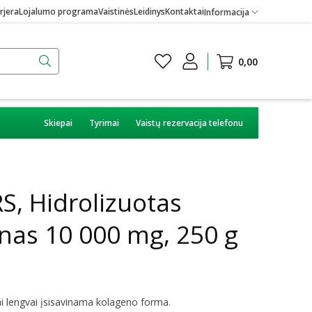
rjera
Lojalumo programa
Vaistinės
Leidinys
Kontaktai
Informacija
0,00
Skiepai
Tyrimai
Vaistų rezervacija telefonu
 Hidrolizuotas
enas 10 000 mg, 250 g
tai lengvai įsisavinama kolageno forma.