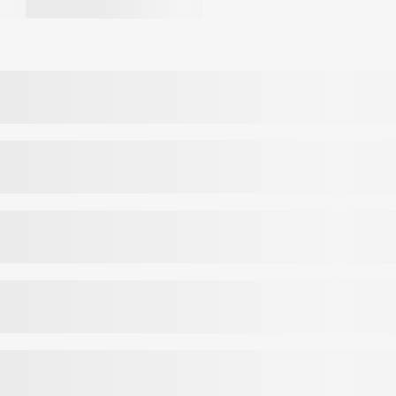
kiekį pradeda natūraliai mažėti.
 išsaugoti raumenų masę bei padeda palaikyti normalią kaulų būklę