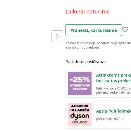
Laikinai neturime
Pranešti, kai turėsime
Kaina elektroninėje parduotuvėje gali skir
esančios nuotraukoje.
Papildomi pasiūlymai:
Atrinktoms prek
bet kurias preke
Pritaikyk kodą VESK25 i
prekėms, perkant dvi bet
Apsipirk ir laimė
Įvedus kodą NORIU