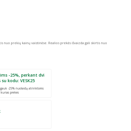
tis nuo prekių kainų vaistinėse.
Realios prekės išvaizda gali skirtis nuo
ėms -25%, perkant dvi
s su kodu: VESK25
r gauk -25% nuolaidą atrinktoms
 kurias prekes
k