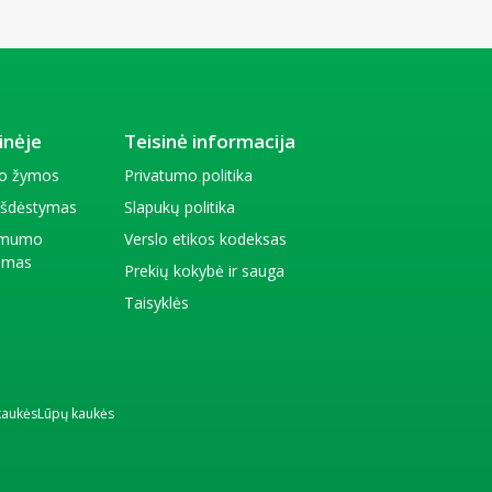
inėje
Teisinė informacija
io žymos
Privatumo politika
 išdėstymas
Slapukų politika
amumo
Verslo etikos kodeksas
kimas
Prekių kokybė ir sauga
Taisyklės
kaukės
Lūpų kaukės