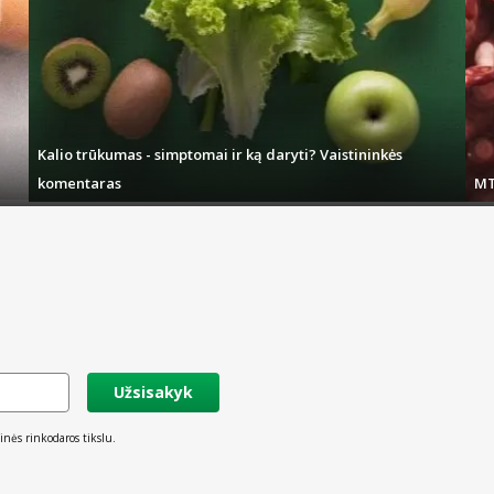
Kalio trūkumas - simptomai ir ką daryti? Vaistininkės
komentaras
MT
Užsisakyk
inės rinkodaros tikslu.