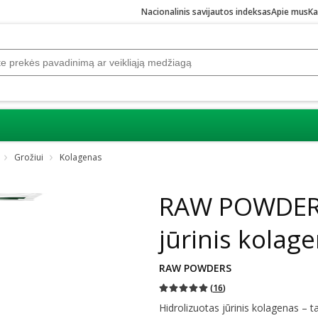
Nacionalinis savijautos indeksas
Apie mus
Ka
Grožiui
Kolagenas
Praleisti karuselę
RAW POWDERS,
jūrinis kolag
RAW POWDERS
(
16
)
Hidrolizuotas jūrinis kolagenas – 