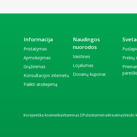
Informacija
Naudingos
Sveta
nuorodos
Pristatymas
Puslap
Vaistinės
Apmokėjimas
Prekių
Lojalumas
Grąžinimas
Priein
pareiš
Dovanų kuponai
Konsultacijos internetu
Palikti atsiliepimą
Korėjietiška kosmetika
Vitaminas D
Pulsoksimetrai
Kreatinas
Veido 