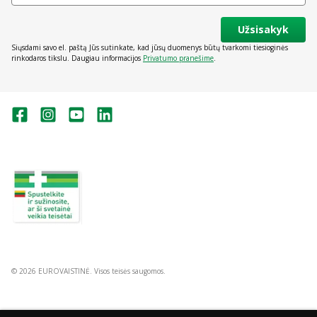
Užsisakyk
Siųsdami savo el. paštą Jūs sutinkate, kad jūsų duomenys būtų tvarkomi tiesioginės
rinkodaros tikslu. Daugiau informacijos
Privatumo pranešime
.
Valstybinė vaistų kontrolės tarnyba
prie Lietuvos Respublikos sveikatos
apsaugos ministerijos:
Studentų g. 45A, Vilnius
+370 5 263 9264
vvkt@vvkt.lt
https://www.vvkt.lt
© 2026 EUROVAISTINĖ. Visos teisės saugomos.