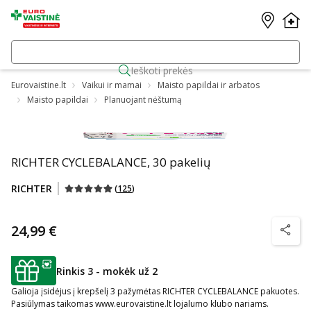
Ieškoti prekės
Eurovaistine.lt
Vaikui ir mamai
Maisto papildai ir arbatos
Maisto papildai
Planuojant nėštumą
RICHTER CYCLEBALANCE, 30 pakelių
RICHTER
(
125
)
24,99 €
patarim
Rinkis 3 - mokėk už 2
patarimas
Galioja įsidėjus į krepšelį 3 pažymėtas RICHTER CYCLEBALANCE pakuotes.
Pasiūlymas taikomas www.eurovaistine.lt lojalumo klubo nariams.