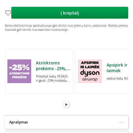
Į krepšelį
Kaina elektroninėje parduotuvėje gali skirtis nuo prekių kainų vaistinėse.
Realios prekės
išvaizda gali skirtis nuo esančios nuotraukoje.
Praleisti karuselę
Atrinktoms
Apsipirk ir
prekėms -25%,
laimėk
perkant dvi bet
Pritaikyk kodą VESK25
Įvedus kodą NORI
kurias prekes su
ir gauk -25% nuolaidą
kodu: VESK25
atrinktoms
prekėms, perkant dvi
bet kurias prekes
Aprašymas
Tinka alergiškiems:
Ne