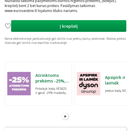
Nuolaida taikoma pažymėtoms burnos higienos prekėms, įsidėjus į
krepšelį bent 2 bet kurias prekes. Pasiūlymas taikomas
www.eurovaistine.lt lojalumo klubo nariams.
Į krepšelį
Kaina elektroninėje parduotuvėje gali skirtis nuo prekių kainų vaistinėse.
Realios prekės
išvaizda gali skirtis nuo esančios nuotraukoje.
Praleisti karuselę
Atrinktoms
Apsipirk ir
prekėms -25%,
laimėk
perkant dvi bet
Pritaikyk kodą VESK25
Įvedus kodą NORI
kurias prekes su
ir gauk -25% nuolaidą
kodu: VESK25
atrinktoms
prekėms, perkant dvi
bet kurias prekes