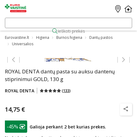
Ieškoti prekės
Eurovaistine.lt
Higiena
Burnos higiena
Dantų pastos
Universalios
Praleisti karuselę
ROYAL DENTA dantų pasta su auksu dantenų
stiprinimui GOLD, 130 g
ROYAL DENTA
(
133
)
14,75 €
patarim
patarimas
-45%
Galioja perkant 2 bet kurias prekes.
Lojalumo klubo narių nuolaida
: