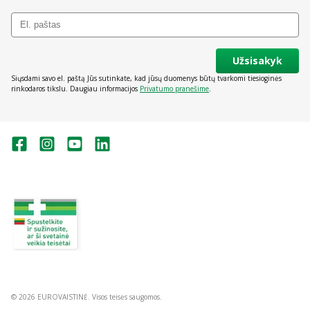
Užsisakyk
Siųsdami savo el. paštą Jūs sutinkate, kad jūsų duomenys būtų tvarkomi tiesioginės
rinkodaros tikslu. Daugiau informacijos
Privatumo pranešime
.
Valstybinė vaistų kontrolės tarnyba
prie Lietuvos Respublikos sveikatos
apsaugos ministerijos:
Studentų g. 45A, Vilnius
+370 5 263 9264
vvkt@vvkt.lt
https://www.vvkt.lt
© 2026 EUROVAISTINĖ. Visos teisės saugomos.