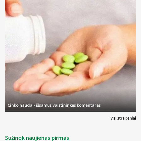
Prekės kodas:
880921189301
Cinko nauda - išsamus vaistininkės komentaras
Visi straipsniai
Sužinok naujienas pirmas