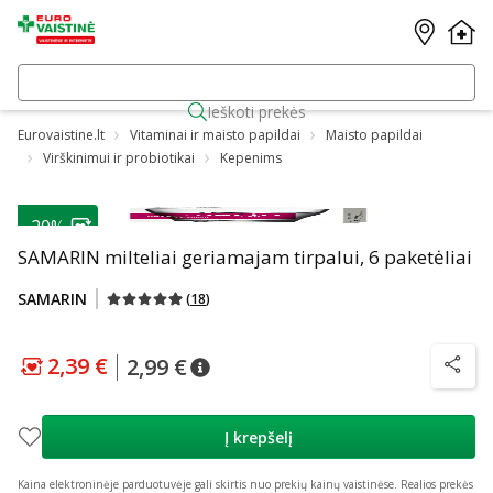
Ieškoti prekės
Eurovaistine.lt
Vitaminai ir maisto papildai
Maisto papildai
Virškinimui ir probiotikai
Kepenims
-20%
SAMARIN milteliai geriamajam tirpalui, 6 paketėliai
SAMARIN
(
18
)
2,39 €
2,99 €
patarimas
Lojalumo klubo kaina
:
2,39 €
patarimas
Įprasta kaina
:
2,99 €
patarim
Į krepšelį
Kaina elektroninėje parduotuvėje gali skirtis nuo prekių kainų vaistinėse.
Realios prekės