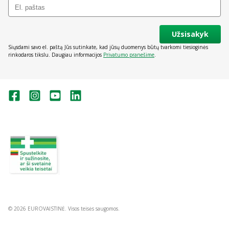
Užsisakyk
Siųsdami savo el. paštą Jūs sutinkate, kad jūsų duomenys būtų tvarkomi tiesioginės
rinkodaros tikslu. Daugiau informacijos
Privatumo pranešime
.
Valstybinė vaistų kontrolės tarnyba
prie Lietuvos Respublikos sveikatos
apsaugos ministerijos:
Studentų g. 45A, Vilnius
+370 5 263 9264
vvkt@vvkt.lt
https://www.vvkt.lt
© 2026 EUROVAISTINĖ. Visos teisės saugomos.