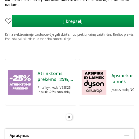
nariams.
Į krepšelį
Kaina elektroninėje parduotuvėje gali skirtis nuo prekių kainų vaistinėse.
Realios prekės
išvaizda gali skirtis nuo esančios nuotraukoje.
Praleisti karuselę
Atrinktoms
Apsipirk ir
prekėms -25%,
laimėk
perkant dvi bet
Pritaikyk kodą VESK25
Įvedus kodą NORI
kurias prekes su
ir gauk -25% nuolaidą
kodu: VESK25
atrinktoms
prekėms, perkant dvi
bet kurias prekes
Aprašymas