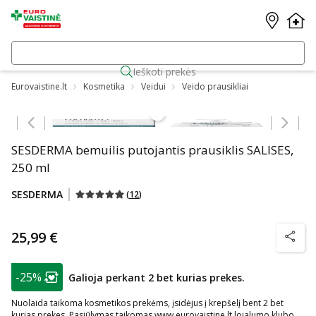
Ieškoti prekės
Eurovaistine.lt
Kosmetika
Veidui
Veido prausikliai
Praleisti karuselę
SESDERMA bemuilis putojantis prausiklis SALISES,
250 ml
SESDERMA
(
12
)
25,99 €
patarim
patarimas
-25%
Galioja perkant 2 bet kurias prekes.
Lojalumo klubo narių nuolaida
:
Nuolaida taikoma kosmetikos prekėms, įsidėjus į krepšelį bent 2 bet
kurias prekes. Pasiūlymas taikomas www.eurovaistine.lt lojalumo klubo