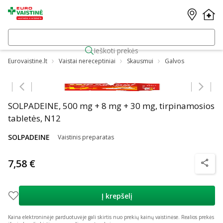
Ieškoti prekės
Eurovaistine.lt
Vaistai nereceptiniai
Skausmui
Galvos
Praleisti karuselę
SOLPADEINE, 500 mg + 8 mg + 30 mg, tirpinamosios
tabletės, N12
SOLPADEINE
Vaistinis preparatas
7,58 €
patarim
Į krepšelį
Kaina elektroninėje parduotuvėje gali skirtis nuo prekių kainų vaistinėse.
Realios prekės