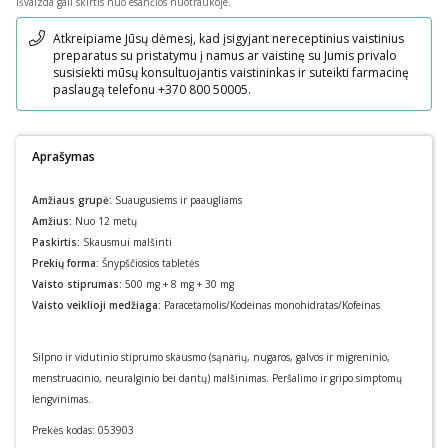
išvaizda gali skirtis nuo esančios nuotraukoje.
Pranešimas
Atkreipiame Jūsų dėmesį, kad įsigyjant nereceptinius vaistinius
preparatus su pristatymu į namus ar vaistinę su Jumis privalo
susisiekti mūsų konsultuojantis vaistininkas ir suteikti farmacinę
paslaugą telefonu +370 800 50005.
Aprašymas
Amžiaus grupė:
Suaugusiems ir paaugliams
Amžius:
Nuo 12 metų
Paskirtis:
Skausmui malšinti
Prekių forma:
Šnypščiosios tabletės
Vaisto stiprumas:
500 mg + 8 mg + 30 mg
Vaisto veiklioji medžiaga:
Paracetamolis/Kodeinas monohidratas/Kofeinas
Silpno ir vidutinio stiprumo skausmo (sąnarių, nugaros, galvos ir migreninio,
menstruacinio, neuralginio bei dantų) malšinimas. Peršalimo ir gripo simptomų
lengvinimas.
Prekės kodas:
053903