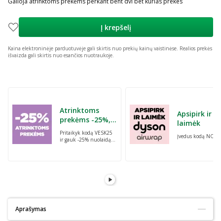
Galioja atrinktoms prekėms perkant bent dvi bet kurias prekes
Į krepšelį
Kaina elektroninėje parduotuvėje gali skirtis nuo prekių kainų vaistinėse.
Realios prekės
išvaizda gali skirtis nuo esančios nuotraukoje.
Praleisti karuselę
Atrinktoms
Apsipirk ir
prekėms -25%,
laimėk
perkant dvi bet
Pritaikyk kodą VESK25
Įvedus kodą NORI
kurias prekes su
ir gauk -25% nuolaidą
kodu: VESK25
atrinktoms
prekėms, perkant dvi
bet kurias prekes
Aprašymas