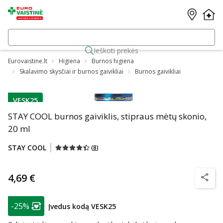
Ieškoti prekės
Eurovaistine.lt
Higiena
Burnos higiena
Skalavimo skysčiai ir burnos gaivikliai
Burnos gaivikliai
VESK25
patarimas
STAY COOL burnos gaiviklis, stipraus mėtų skonio,
20 ml
STAY COOL
(
8
)
4,69 €
patarim
patarimas
-25%
Įvedus kodą VESK25
Lojalumo klubo narių nuolaida
: