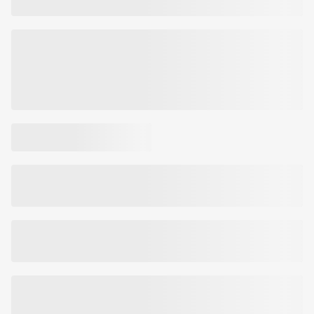
13 %
50 mg /
Magnis
/26
100 mg
%
Raudonžiedžių
pasiflorų žiedų
12,5 mg /
sausasis
25 mg
ekstraktas 4:1
Pipirinių mėtų
10 mg/ 20
lapų sausasis
mg
ekstraktas 5:1
10 mg/ 20
L-glicinas
mg
10 mg/ 20
L-tirozinas
mg
10
8 mg/ 16
Vitaminas C
%/
mg
20 %
38
6 mg NE/
Niacinas
%/
12 mg NE
76 %
Tikrųjų imbierų