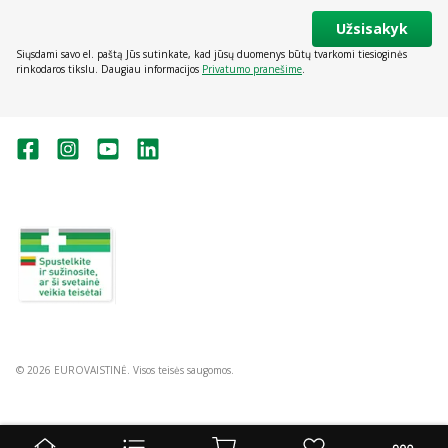
Užsisakyk
Siųsdami savo el. paštą Jūs sutinkate, kad jūsų duomenys būtų tvarkomi tiesioginės
rinkodaros tikslu. Daugiau informacijos
Privatumo pranešime
.
Valstybinė vaistų kontrolės tarnyba
prie Lietuvos Respublikos sveikatos
apsaugos ministerijos:
Studentų g. 45A, Vilnius
+370 5 263 9264
vvkt@vvkt.lt
https://www.vvkt.lt
© 2026 EUROVAISTINĖ. Visos teisės saugomos.