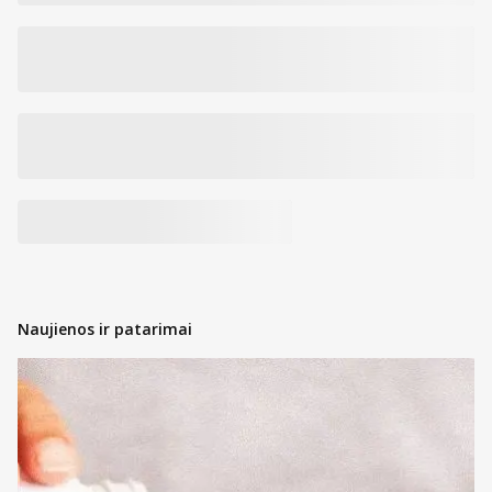
5 mg/ 10
šaknų sausasis
mg
ekstraktas 10:1
Paprastųjų
apynių žiedų
5 mg/ 10
sausasis
mg
ekstraktas 4:1
Vaistinių
valerijonų
5 mg/ 10
šaknų sausasis
mg
ekstraktas 10:1
Vaistinių
melisų lapų ir
5 mg/ 10
žiedų sausasis
mg
ekstraktas 4:1
Naujienos ir patarimai
5 mg/ 10
L-teaninas
mg
36
0,4 mg/ 0,8
Vitaminas B1
%/
mg
72 %
29
0,4 mg/ 0,8
Vitaminas B2
%/