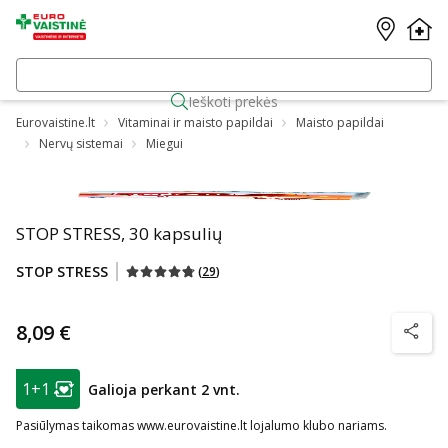
Ieškoti prekės
Eurovaistine.lt
Vitaminai ir maisto papildai
Maisto papildai
Nervų sistemai
Miegui
STOP STRESS, 30 kapsulių
STOP STRESS
(
29
)
8,09 €
patarim
patarimas
1+1
Galioja perkant 2 vnt.
Lojalumo klubo narių nuolaida
:
Pasiūlymas taikomas www.eurovaistine.lt lojalumo klubo nariams.