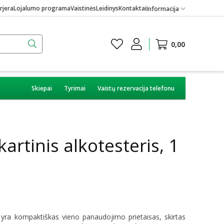
rjera
Lojalumo programa
Vaistinės
Leidinys
Kontaktai
Informacija
0,00
Skiepai
Tyrimai
Vaistų rezervacija telefonu
artinis alkotesteris, 1
 yra kompaktiškas vieno panaudojimo prietaisas, skirtas