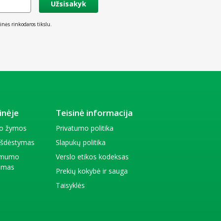
Užsisakyk
inės rinkodaros tikslu.
inėje
Teisinė informacija
io žymos
Privatumo politika
 išdėstymas
Slapukų politika
amumo
Verslo etikos kodeksas
kimas
Prekių kokybė ir sauga
Taisyklės