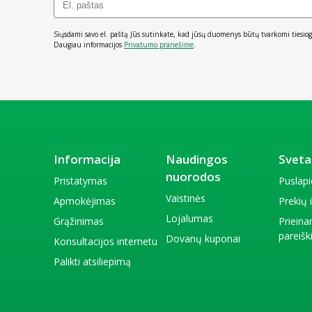
Siųsdami savo el. paštą Jūs sutinkate, kad jūsų duomenys būtų tvarkomi tiesiog
Daugiau informacijos
Privatumo pranešime
.
Informacija
Naudingos
Sveta
nuorodos
Pristatymas
Puslap
Vaistinės
Apmokėjimas
Prekių
Lojalumas
Grąžinimas
Priein
pareiš
Dovanų kuponai
Konsultacijos internetu
Palikti atsiliepimą