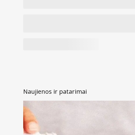
Taip pat rekomenduojama pasikonsultuoti su oftal
- matavimo medžiagai patekus ant odos, paveiktą vie
dideliu kiekiu vandens. Pasireiškus bet kokiai odos re
(paraudimui, bėrimui, alerginėms reakcijoms ar žaiz
nedelsiant kreiptis į gydytoją. Taip pat rekomenduo
pasikonsultuoti su dermatologu;
- prarijus matavimo medžiagos, gerti daug vandens.
Neskatinti vėmimo. Nedelsiant kreiptis į gydytoją;
- įkvėpus matavimo medžiagos, eiti į gryną orą. Jei re
Naujienos ir patarimai
kreiptis į gydytoją. Sudėtyje yra sieros ir fosforo rūgš
- saugoti nuo saulės šviesos ir aukštos temperatūro
- laikyti sausoje ir saugioje, vaikams neprieinamoje v
Įspėjimai:
-