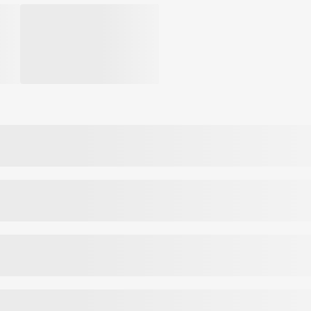
 gali būti
 vietoje;
matavimo
kai.
uojama
i paimti
, nes
kimis ir
u kiekiu
toją.