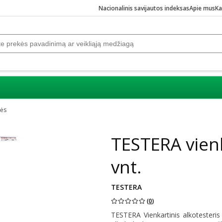
Nacionalinis savijautos indeksas
Apie mus
Ka
nės
TESTERA vienk
vnt.
TESTERA
(
0
)
TESTERA Vienkartinis alkotesteris