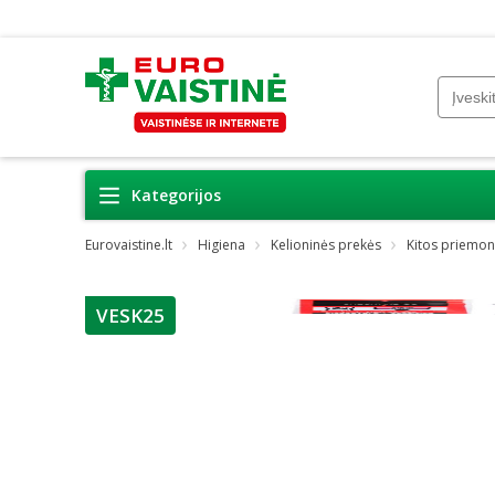
Kategorijos
Eurovaistine.lt
Higiena
Kelioninės prekės
Kitos priemo
VESK25
patarimas