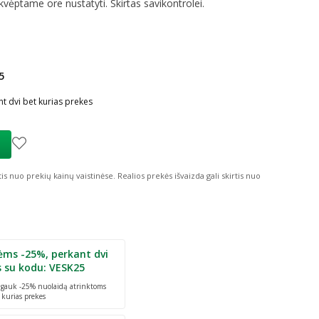
vėptame ore nustatyti. Skirtas savikontrolei.
5
ių nuolaida
:
t dvi bet kurias prekes
tis nuo prekių kainų vaistinėse.
Realios prekės išvaizda gali skirtis nuo
ėms -25%, perkant dvi
s su kodu: VESK25
r gauk -25% nuolaidą atrinktoms
 kurias prekes