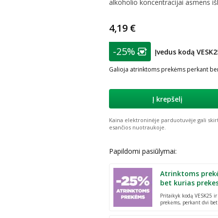
alkoholio koncentracijai asmens išk
4,19 €
patarimas
-25%
Įvedus kodą VESK2
Lojalumo klubo nar
Galioja atrinktoms prekėms perkant ben
Į krepšelį
Kaina elektroninėje parduotuvėje gali skir
esančios nuotraukoje.
Papildomi pasiūlymai:
Atrinktoms prek
bet kurias preke
Pritaikyk kodą VESK25 i
prekėms, perkant dvi bet