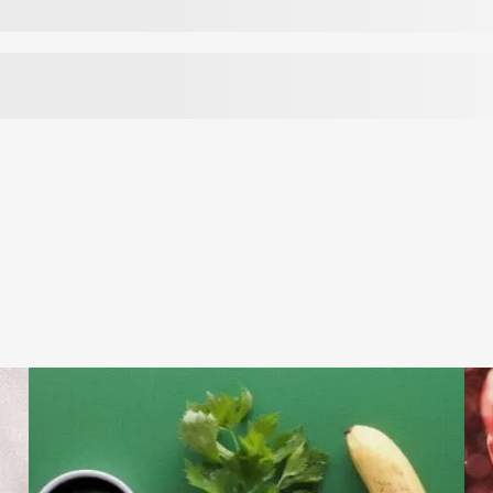
mologu;
tą plauti
akcijai
doms),
jama
ikia,
čių;
s;
ietoje.