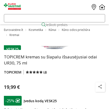
Ieškoti prekės
Eurovaistine.lt
Kosmetika
Kūnui
Kūno odos priežiūra
Kremai
VESK25
patarimas
TOPICREM kremas su šlapalu išsausėjusiai odai
UR30, 75 ml
TOPICREM
(
4
)
19,99 €
patarim
patarimas
-25%
Įvedus kodą VESK25
Lojalumo klubo narių nuolaida
: