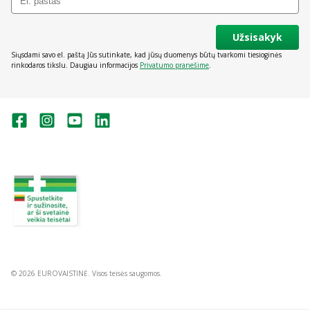
Užsisakyk
Siųsdami savo el. paštą Jūs sutinkate, kad jūsų duomenys būtų tvarkomi tiesioginės
rinkodaros tikslu. Daugiau informacijos
Privatumo pranešime
.
Valstybinė vaistų kontrolės tarnyba
prie Lietuvos Respublikos sveikatos
apsaugos ministerijos:
Studentų g. 45A, Vilnius
+370 5 263 9264
vvkt@vvkt.lt
https://www.vvkt.lt
© 2026 EUROVAISTINĖ. Visos teisės saugomos.