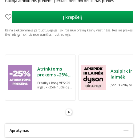
Galioja atrinktoms prekėms perkant bent dvi bet kurias prekes
Į krepšelį
Kaina elektroninėje parduotuvėje gali skirtis nuo prekių kainų vaistinėse.
Realios prekės
išvaizda gali skirtis nuo esančios nuotraukoje.
Praleisti karuselę
Atrinktoms
Apsipirk ir
prekėms -25%,
laimėk
perkant dvi bet
Pritaikyk kodą VESK25
Įvedus kodą NORI
kurias prekes su
ir gauk -25% nuolaidą
kodu: VESK25
atrinktoms
prekėms, perkant dvi
bet kurias prekes
Aprašymas