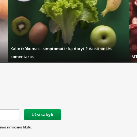
Kalio trūkumas - simptomai ir ką daryti? Vaistininkės
komentaras
MT
Užsisakyk
inės rinkodaros tikslu.