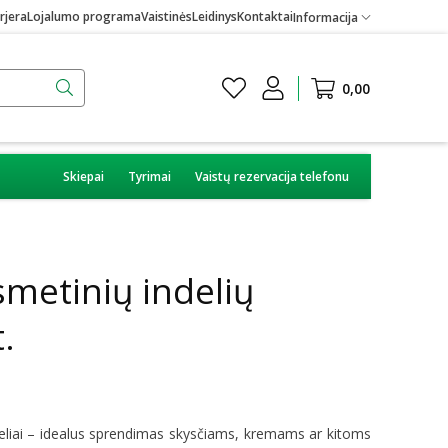
rjera
Lojalumo programa
Vaistinės
Leidinys
Kontaktai
Informacija
0,00
Skiepai
Tyrimai
Vaistų rezervacija telefonu
metinių indelių
t.
ndeliai – idealus sprendimas skysčiams, kremams ar kitoms