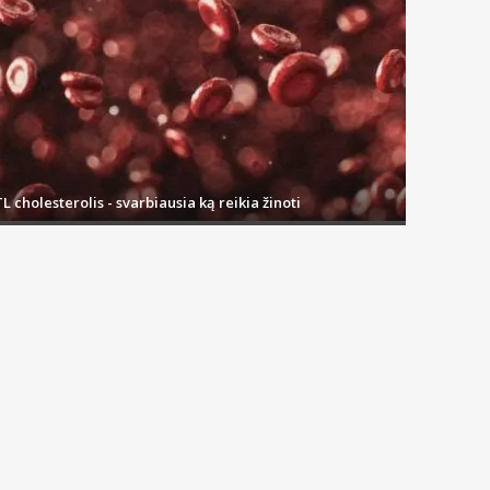
L cholesterolis - svarbiausia ką reikia žinoti