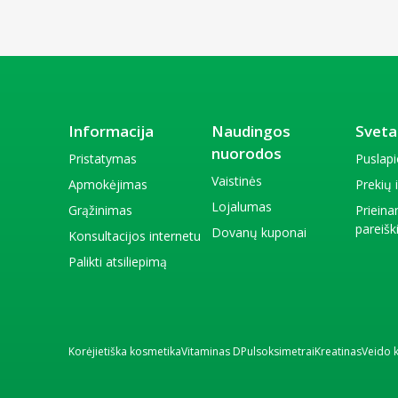
Informacija
Naudingos
Sveta
nuorodos
Pristatymas
Puslap
Vaistinės
Apmokėjimas
Prekių
Lojalumas
Grąžinimas
Priein
pareiš
Dovanų kuponai
Konsultacijos internetu
Palikti atsiliepimą
Korėjietiška kosmetika
Vitaminas D
Pulsoksimetrai
Kreatinas
Veido 