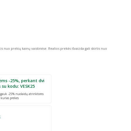
tis nuo prekių kainų vaistinėse.
Realios prekės išvaizda gali skirtis nuo
ėms -25%, perkant dvi
s su kodu: VESK25
r gauk -25% nuolaidą atrinktoms
 kurias prekes
k