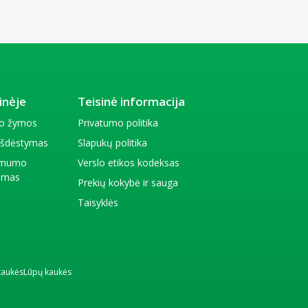
inėje
Teisinė informacija
io žymos
Privatumo politika
 išdėstymas
Slapukų politika
amumo
Verslo etikos kodeksas
kimas
Prekių kokybė ir sauga
Taisyklės
kaukės
Lūpų kaukės