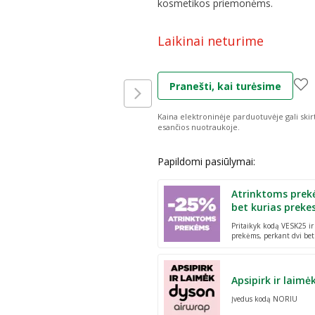
kosmetikos priemonėms.
Laikinai neturime
Pranešti, kai turėsime
Kaina elektroninėje parduotuvėje gali skir
esančios nuotraukoje.
Papildomi pasiūlymai:
Atrinktoms prek
bet kurias preke
Pritaikyk kodą VESK25 i
prekėms, perkant dvi bet
Apsipirk ir laimė
Įvedus kodą NORIU