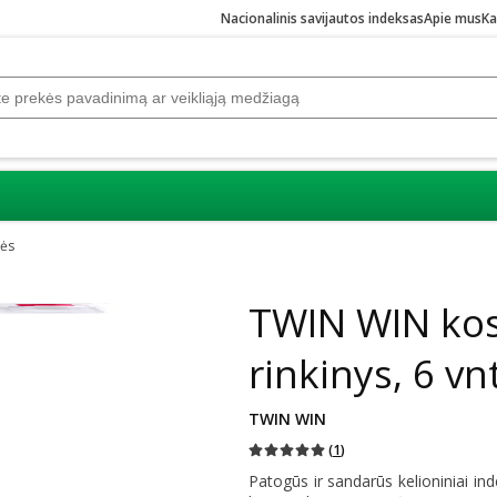
Nacionalinis savijautos indeksas
Apie mus
Ka
nės
Praleisti karuselę
TWIN WIN kos
rinkinys, 6 vn
TWIN WIN
(
1
)
Patogūs ir sandarūs kelioniniai i