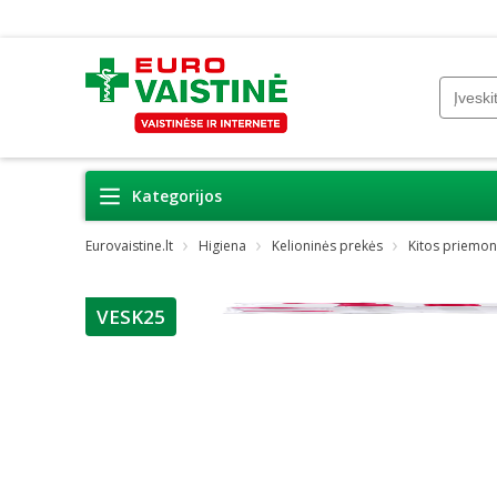
Kategorijos
Eurovaistine.lt
Higiena
Kelioninės prekės
Kitos priemo
VESK25
patarimas