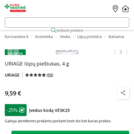
Ieškoti prekės
Eurovaistine.lt
Kosmetika
Veidui
Lūpų priežiūra
Balzamai
Praleisti karuselę
VESK25
patarimas
URIAGE lūpų pieštukas, 4 g
URIAGE
(
55
)
9,59 €
patarim
patarimas
-25%
Įvedus kodą VESK25
Lojalumo klubo narių nuolaida
:
Galioja atrinktoms prekėms perkant bent dvi bet kurias prekes