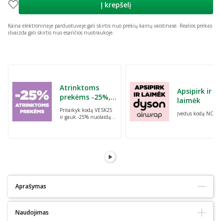
Į krepšelį
Kaina elektroninėje parduotuvėje gali skirtis nuo prekių kainų vaistinėse.
Realios prekės
išvaizda gali skirtis nuo esančios nuotraukoje.
Praleisti karuselę
Atrinktoms
Apsipirk ir
prekėms -25%,
laimėk
perkant dvi bet
Pritaikyk kodą VESK25
Įvedus kodą NORI
kurias prekes su
ir gauk -25% nuolaidą
kodu: VESK25
atrinktoms
prekėms, perkant dvi
bet kurias prekes
Aprašymas
Tinka alergiškiems:
Ne
Naudojimas
Tinka diabetikams:
Ne