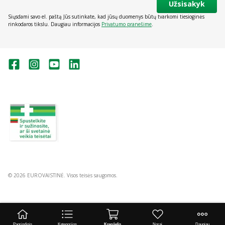
Užsisakyk
Siųsdami savo el. paštą Jūs sutinkate, kad jūsų duomenys būtų tvarkomi tiesioginės
rinkodaros tikslu. Daugiau informacijos
Privatumo pranešime
.
Valstybinė vaistų kontrolės tarnyba
prie Lietuvos Respublikos sveikatos
apsaugos ministerijos:
Studentų g. 45A, Vilnius
+370 5 263 9264
vvkt@vvkt.lt
https://www.vvkt.lt
© 2026 EUROVAISTINĖ. Visos teisės saugomos.
Pagrindinis
Kategorijos
Krepšelis
Norai
Daugiau