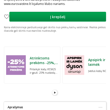
www.eurovaistine.lt lojalumo klubo nariams.
Į krepšelį
Kaina elektroninėje parduotuvėje gali skirtis nuo prekių kainų vaistinėse.
Realios prekės
išvaizda gali skirtis nuo esančios nuotraukoje.
Praleisti karuselę
Atrinktoms
Apsipirk ir
prekėms -25%,
laimėk
perkant dvi bet
Pritaikyk kodą VESK25
Įvedus kodą NORI
kurias prekes su
ir gauk -25% nuolaidą
kodu: VESK25
atrinktoms
prekėms, perkant dvi
bet kurias prekes
Aprašymas