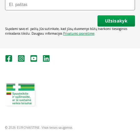
Užsisakyk
Siųsdami savo el. paštą Jūs sutinkate, kad jūsų duomenys būtų tvarkomi tiesioginės
rinkodaros tikslu. Daugiau informacijos
Privatumo pranešime
.
Valstybinė vaistų kontrolės tarnyba
prie Lietuvos Respublikos sveikatos
apsaugos ministerijos:
Studentų g. 45A, Vilnius
+370 5 263 9264
vvkt@vvkt.lt
https://www.vvkt.lt
© 2026 EUROVAISTINĖ. Visos teisės saugomos.