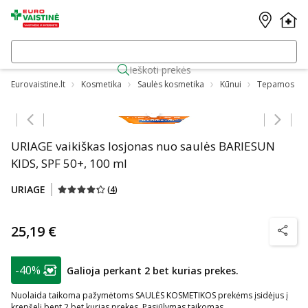
Ieškoti prekės
Eurovaistine.lt
Kosmetika
Saulės kosmetika
Kūnui
Tepamos
Praleisti karuselę
URIAGE vaikiškas losjonas nuo saulės BARIESUN
KIDS, SPF 50+, 100 ml
URIAGE
(
4
)
25,19 €
patarim
patarimas
-40%
Galioja perkant 2 bet kurias prekes.
Lojalumo klubo narių nuolaida
:
Nuolaida taikoma pažymėtoms SAULĖS KOSMETIKOS prekėms įsidėjus į
krepšelį bent 2 bet kurias prekes. Pasiūlymas taikomas