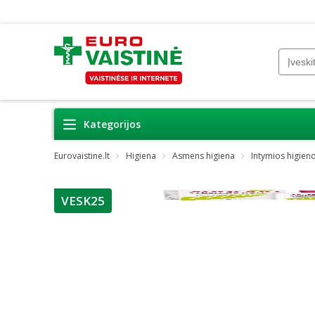
Kategorijos
Eurovaistine.lt
Higiena
Asmens higiena
Intymios higieno
VESK25
patarimas