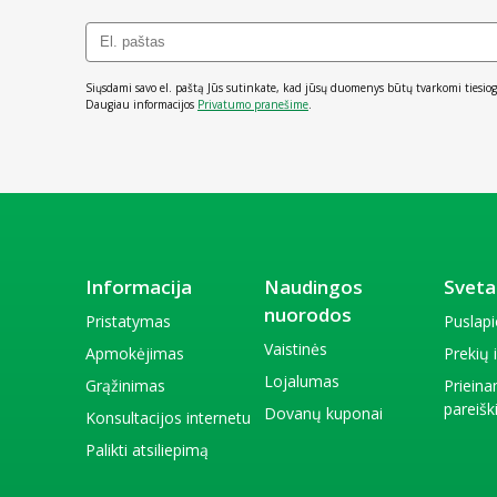
Siųsdami savo el. paštą Jūs sutinkate, kad jūsų duomenys būtų tvarkomi tiesiog
Daugiau informacijos
Privatumo pranešime
.
Informacija
Naudingos
Sveta
nuorodos
Pristatymas
Puslap
Vaistinės
Apmokėjimas
Prekių
Lojalumas
Grąžinimas
Priein
pareiš
Dovanų kuponai
Konsultacijos internetu
Palikti atsiliepimą