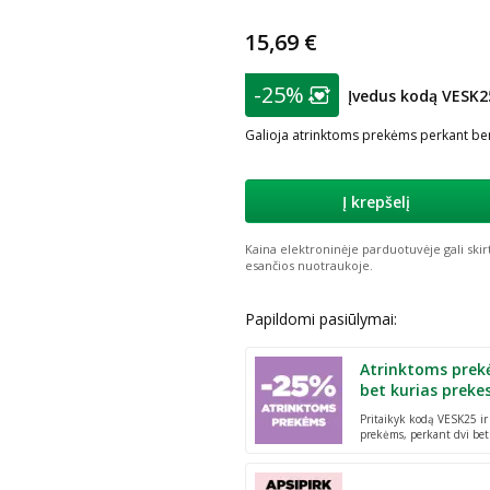
15,69 €
patarimas
-25%
Įvedus kodą VESK2
Lojalumo klubo nar
Galioja atrinktoms prekėms perkant ben
Į krepšelį
Kaina elektroninėje parduotuvėje gali skir
esančios nuotraukoje.
Papildomi pasiūlymai:
Atrinktoms prek
bet kurias preke
Pritaikyk kodą VESK25 i
prekėms, perkant dvi bet