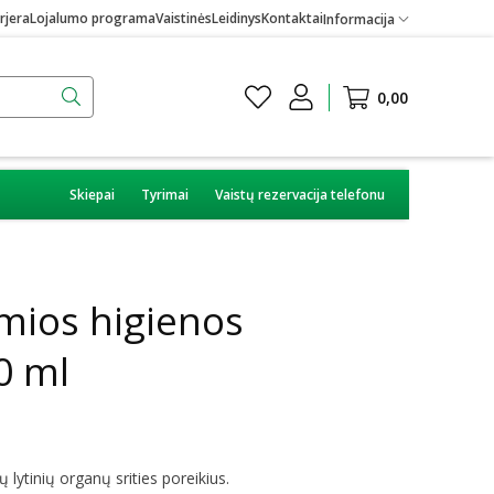
rjera
Lojalumo programa
Vaistinės
Leidinys
Kontaktai
Informacija
0,00
Skiepai
Tyrimai
Vaistų rezervacija telefonu
mios higienos
0 ml
nių lytinių organų srities poreikius.