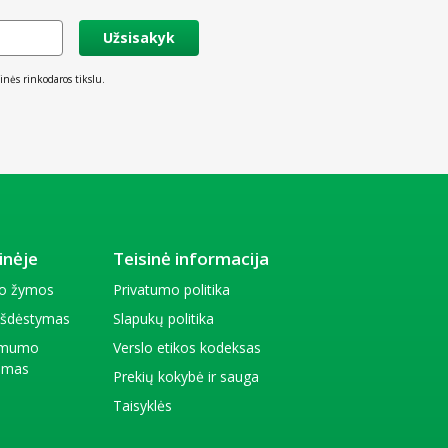
Užsisakyk
inės rinkodaros tikslu.
inėje
Teisinė informacija
io žymos
Privatumo politika
 išdėstymas
Slapukų politika
amumo
Verslo etikos kodeksas
kimas
Prekių kokybė ir sauga
Taisyklės