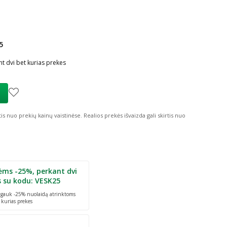
5
ių nuolaida
:
t dvi bet kurias prekes
tis nuo prekių kainų vaistinėse.
Realios prekės išvaizda gali skirtis nuo
ėms -25%, perkant dvi
s su kodu: VESK25
r gauk -25% nuolaidą atrinktoms
 kurias prekes