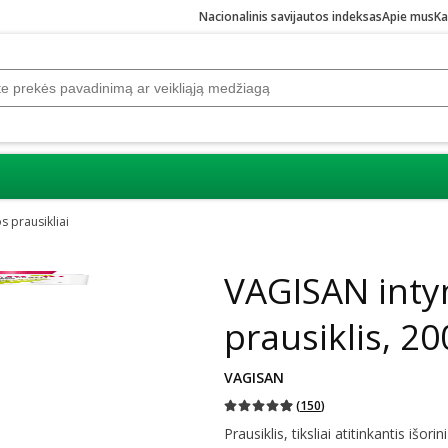
Nacionalinis savijautos indeksas
Apie mus
Ka
s prausikliai
VAGISAN inty
prausiklis, 20
VAGISAN
(
150
)
Prausiklis, tiksliai atitinkantis išori