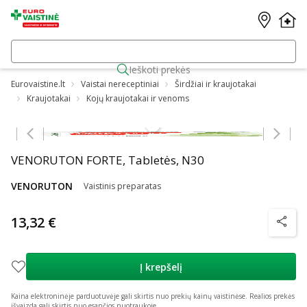
Ieškoti prekės
Eurovaistine.lt
Vaistai nereceptiniai
Širdžiai ir kraujotakai
Kraujotakai
Kojų kraujotakai ir venoms
Praleisti karuselę
VENORUTON FORTE, Tabletės, N30
VENORUTON
Vaistinis preparatas
13,32 €
patarim
Į krepšelį
Kaina elektroninėje parduotuvėje gali skirtis nuo prekių kainų vaistinėse.
Realios prekės
išvaizda gali skirtis nuo esančios nuotraukoje.