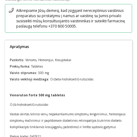
Pranešimas
Atkreipiame Jūsų dėmesį, kad įsigyjant nereceptinius vaistinius
preparatus su pristatymu į namus ar vaistinę su Jumis privalo
susisiekti mūsų konsultuojantis vaistininkas ir suteikti farmacinę
paslaugą telefonu +370 800 50005.
Aprašymas
Paskirtis:
Venoms
,
Hemorojui
,
Kraujotakai
Prekių forma:
Tabletės
Vaisto stiprumas:
500 mg
Vaisto veiklioji medžiaga:
O-(beta-hidroksietil)-rutozidas
Venoruton forte 500 mg tabletės
O-(
b
-hidroksietil)-rutozidai
Vaistas skirtas lėtinio venų nepakankamumo simptomų lengvinimui, hemorojaus
simptomų mažinimui ir papildomam diabetinės retinopatijos (cukrinio diabeto
komplikacijos tinklainės kraujagyslių pažeidimo) ir limfos sąstovio gydymui.
Prekės kodas:
042921