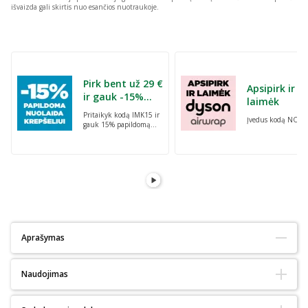
išvaizda gali skirtis nuo esančios nuotraukoje.
Praleisti karuselę
Pirk bent už 29 €
Apsipirk ir
ir gauk -15%
laimėk
nuolaidą
Pritaikyk kodą IMK15 ir
Įvedus kodą NORI
krepšeliui!
gauk 15% papildomą
nuolaidą krepšeliui
perkant bent už 29 €.
Aprašymas
Tinka alergiškiems:
Taip
Naudojimas
Tinka diabetikams:
Taip
Ekologiškas :
Ne
Natūralus:
Ne
Naudoti pagal poreikį.