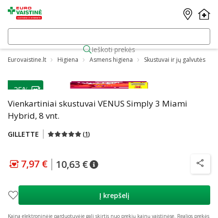
Ieškoti prekės
Eurovaistine.lt
Higiena
Asmens higiena
Skustuvai ir jų galvutės
-25%
Vienkartiniai skustuvai VENUS Simply 3 Miami
Hybrid, 8 vnt.
GILLETTE
(
1
)
7,97 €
10,63 €
patarimas
Lojalumo klubo kaina
:
7,97 €
patarimas
Įprasta kaina
:
10,63 €
patarim
Į krepšelį
Kaina elektroninėje parduotuvėje gali skirtis nuo prekių kainų vaistinėse.
Realios prekės