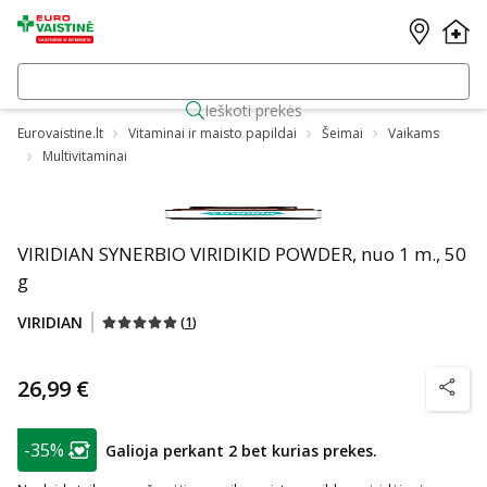
Ieškoti prekės
Eurovaistine.lt
Vitaminai ir maisto papildai
Šeimai
Vaikams
Multivitaminai
VIRIDIAN SYNERBIO VIRIDIKID POWDER, nuo 1 m., 50
g
VIRIDIAN
(
1
)
26,99 €
patarim
patarimas
-35%
Galioja perkant 2 bet kurias prekes.
Lojalumo klubo narių nuolaida
: