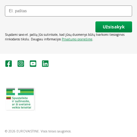
Užsisakyk
Siųsdami savo el. paštą Jūs sutinkate, kad jūsų duomenys būtų tvarkomi tiesioginės
rinkodaros tikslu. Daugiau informacijos
Privatumo pranešime
.
Valstybinė vaistų kontrolės tarnyba
prie Lietuvos Respublikos sveikatos
apsaugos ministerijos:
Studentų g. 45A, Vilnius
+370 5 263 9264
vvkt@vvkt.lt
https://www.vvkt.lt
© 2026 EUROVAISTINĖ. Visos teisės saugomos.