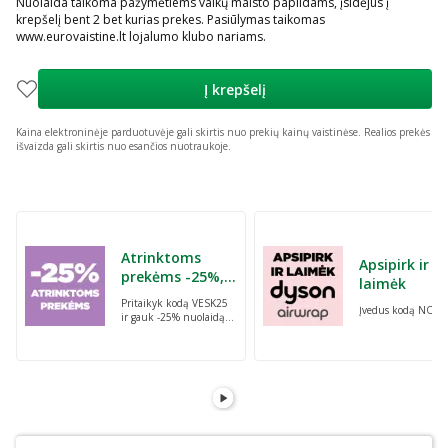
Nuolaida taikoma pažymėtiems vaikų maisto papildams, įsidėjus į
krepšelį bent 2 bet kurias prekes. Pasiūlymas taikomas
www.eurovaistine.lt lojalumo klubo nariams.
Į krepšelį
Kaina elektroninėje parduotuvėje gali skirtis nuo prekių kainų vaistinėse.
Realios prekės
išvaizda gali skirtis nuo esančios nuotraukoje.
Praleisti karuselę
Atrinktoms
Apsipirk ir
prekėms -25%,
laimėk
perkant dvi bet
Pritaikyk kodą VESK25
Įvedus kodą NORI
kurias prekes su
ir gauk -25% nuolaidą
kodu: VESK25
atrinktoms
prekėms, perkant dvi
bet kurias prekes