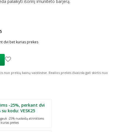
da palaikyti išorinį imuniteto barjerą.
5
ių nuolaida
:
t dvi bet kurias prekes
tis nuo prekių kainų vaistinėse.
Realios prekės išvaizda gali skirtis nuo
ėms -25%, perkant dvi
s su kodu: VESK25
r gauk -25% nuolaidą atrinktoms
 kurias prekes