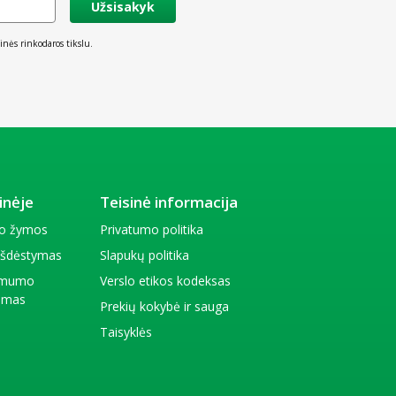
Užsisakyk
inės rinkodaros tikslu.
inėje
Teisinė informacija
io žymos
Privatumo politika
 išdėstymas
Slapukų politika
amumo
Verslo etikos kodeksas
kimas
Prekių kokybė ir sauga
Taisyklės