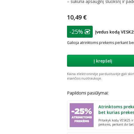
– sukuria apsauginį sluoksnį ir pade
10,49 €
patarimas
-25%
Įvedus kodą VESK2
Lojalumo klubo nar
Galioja atrinktoms prekėms perkant ben
Į krepšelį
Kaina elektroninėje parduotuvėje gali skir
esančios nuotraukoje.
Papildomi pasiūlymai:
Atrinktoms prek
bet kurias preke
Pritaikyk kodą VESK25 i
prekėms, perkant dvi bet