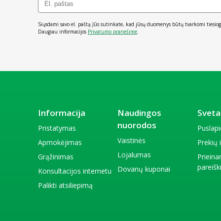
Siųsdami savo el. paštą Jūs sutinkate, kad jūsų duomenys būtų tvarkomi tiesiog
Daugiau informacijos
Privatumo pranešime
.
Informacija
Naudingos
Sveta
nuorodos
Pristatymas
Puslap
Vaistinės
Apmokėjimas
Prekių
Lojalumas
Grąžinimas
Priein
pareiš
Dovanų kuponai
Konsultacijos internetu
Palikti atsiliepimą