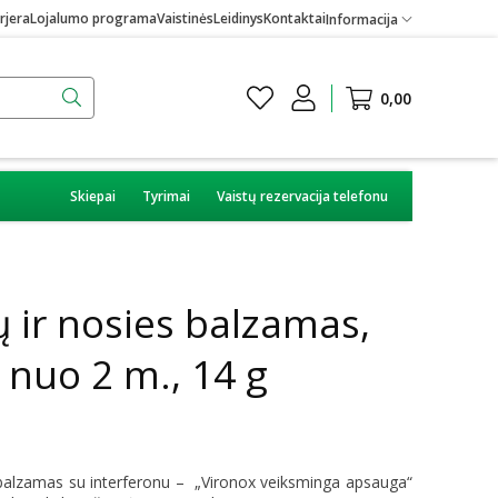
rjera
Lojalumo programa
Vaistinės
Leidinys
Kontaktai
Informacija
0,00
Skiepai
Tyrimai
Vaistų rezervacija telefonu
 ir nosies balzamas,
 nuo 2 m., 14 g
es balzamas su interferonu – „Vironox veiksminga apsauga“