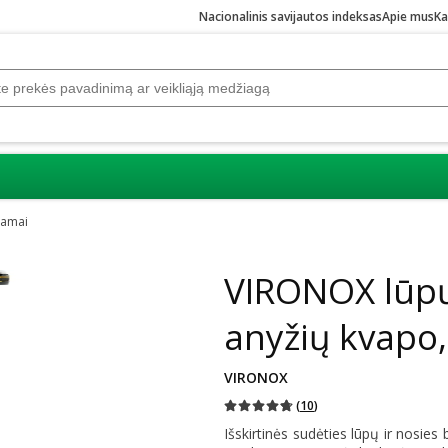
Nacionalinis savijautos indeksas
Apie mus
Ka
zamai
VIRONOX lūpų
anyžių kvapo,
VIRONOX
(
10
)
Išskirtinės sudėties lūpų ir nosi