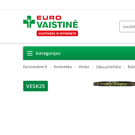
Kategorijos
Eurovaistine.lt
Kosmetika
Veidui
Lūpų priežiūra
Bal
VESK25
patarimas