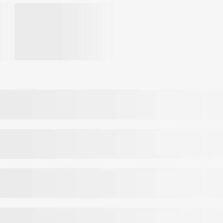
C temperatūroje
ų k., Kauno raj. LT-54469, Lietuva.