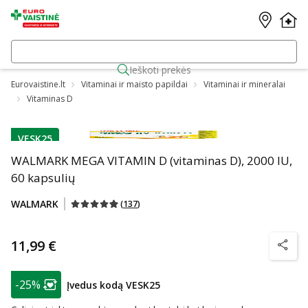
Ieškoti prekės
Eurovaistine.lt
Vitaminai ir maisto papildai
Vitaminai ir mineralai
Vitaminas D
VESK25
patarimas
WALMARK MEGA VITAMIN D (vitaminas D), 2000 IU,
60 kapsulių
WALMARK
(
137
)
11,99 €
patarim
patarimas
-25%
Įvedus kodą VESK25
Lojalumo klubo narių nuolaida
: