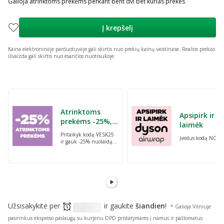
Galioja atrinktoms prekėms perkant bent dvi bet kurias prekes
Į krepšelį
Kaina elektroninėje parduotuvėje gali skirtis nuo prekių kainų vaistinėse.
Realios prekės
išvaizda gali skirtis nuo esančios nuotraukoje.
Praleisti karuselę
Atrinktoms
Apsipirk ir
prekėms -25%,
laimėk
perkant dvi bet
Pritaikyk kodą VESK25
Įvedus kodą NORI
kurias prekes su
ir gauk -25% nuolaidą
kodu: VESK25
atrinktoms
prekėms, perkant dvi
bet kurias prekes
Užsisakykite per
ir gaukite
šiandien
!
* Galioja Vilniuje
pasirinkus ekspreso paslaugą su kurjeriu DPD pristatymams į namus ir paštomatus