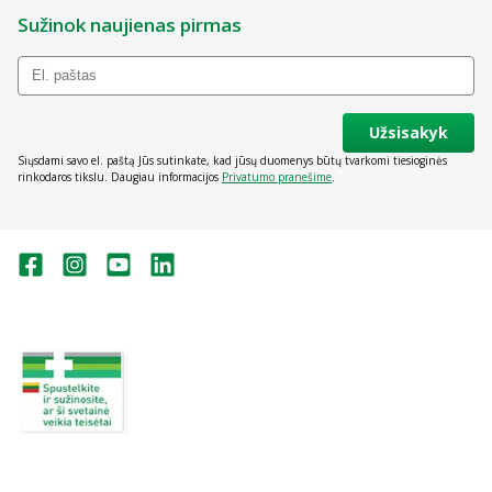
Sužinok naujienas pirmas
Užsisakyk
Siųsdami savo el. paštą Jūs sutinkate, kad jūsų duomenys būtų tvarkomi tiesioginės
rinkodaros tikslu. Daugiau informacijos
Privatumo pranešime
.
Valstybinė vaistų kontrolės tarnyba
prie Lietuvos Respublikos sveikatos
apsaugos ministerijos:
Studentų g. 45A, Vilnius
+370 5 263 9264
vvkt@vvkt.lt
https://www.vvkt.lt