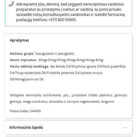
Pranešimas
Atkreipiame Jūsų dėmesį, kad įsigyjant nereceptinius vaistinius
preparatus su pristatymu į namus ar vaistinę su Jumis privalo
susisiekti mūsų konsultuojantis vaistininkas ir suteikti farmacinę
paslaugą telefonu +370 800 50005.
Aprašymas
Amžiaus grupė:
Suaugusiems ir paaugliams
Vaisto stiprumas:
30mg+30mg+30mg+30mg+45mg+45mg+45mg
Vaisto veiklioji medžiaga:
Asa foetida D4/Strychnos ignatia D4/Paris quadrifolia
D4/Thuja occidentalis D6/Pulsatilla pratensis D4/Lachesis mutus
D8/Nitroglycerinum D6
Vartojama nerviniams sutrikimams, pvz., juntamam širdies plakimui, gumului
gerklėje, miego sutrikimui, skrandžio ir žarnyno negalavimams, lengvinti.
Prekės kodas:
044456
Informacinis lapelis