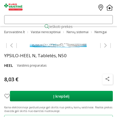
Ieškoti prekės
Eurovaistine.lt
Vaistai nereceptiniai
Nervų sistemai
Nemigai
Praleisti karuselę
YPSILO-HEEL N, Tabletės, N50
HEEL
Vaistinis preparatas
8,03 €
patarim
Į krepšelį
Kaina elektroninėje parduotuvėje gali skirtis nuo prekių kainų vaistinėse.
Realios prekės
išvaizda gali skirtis nuo esančios nuotraukoje.