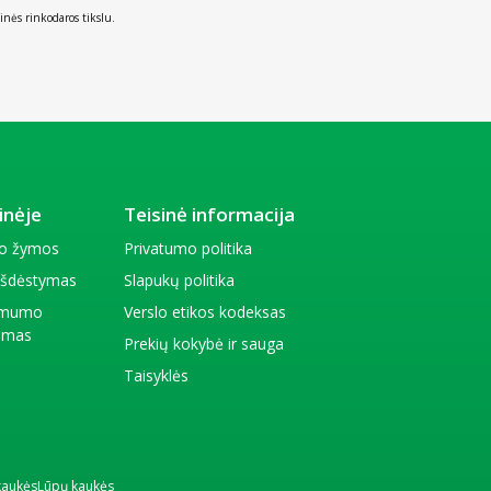
inės rinkodaros tikslu.
inėje
Teisinė informacija
io žymos
Privatumo politika
 išdėstymas
Slapukų politika
amumo
Verslo etikos kodeksas
kimas
Prekių kokybė ir sauga
Taisyklės
kaukės
Lūpų kaukės