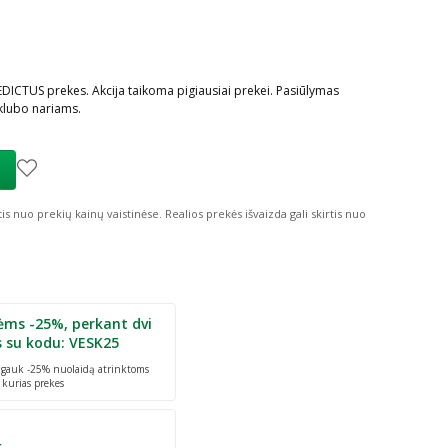
DICTUS prekes. Akcija taikoma pigiausiai prekei. Pasiūlymas
klubo nariams.
tis nuo prekių kainų vaistinėse.
Realios prekės išvaizda gali skirtis nuo
ėms -25%, perkant dvi
s su kodu: VESK25
r gauk -25% nuolaidą atrinktoms
 kurias prekes
k