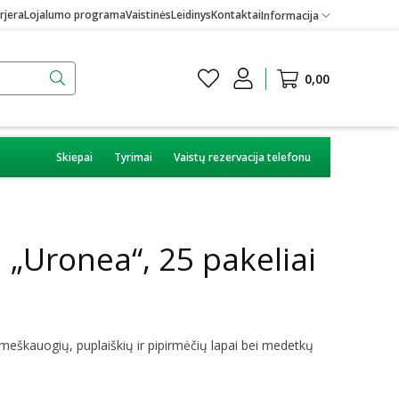
rjera
Lojalumo programa
Vaistinės
Leidinys
Kontaktai
Informacija
0,00
Skiepai
Tyrimai
Vaistų rezervacija telefonu
a „Uronea“, 25 pakeliai
 meškauogių, puplaiškių ir pipirmėčių lapai bei medetkų