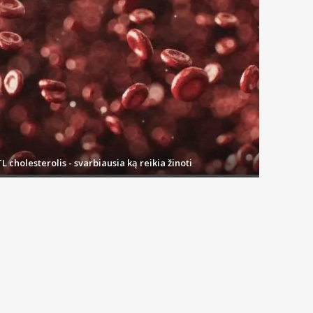
L cholesterolis - svarbiausia ką reikia žinoti