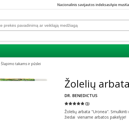
Nacionalinis savijautos indeksas
Apie mus
Ka
Šlapimo takams ir pūslei
Praleisti karuselę
Žolelių arbat
DR. BENEDICTUS
(
5
)
Žolelių arbata "Uronea". Smulkinti
žiedai viename arbatos pakelyje!