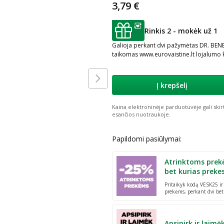
3,79 €
Rinkis 2 - mokėk už 1
patarimas
Galioja perkant dvi pažymėtas DR. BENE
taikomas www.eurovaistine.lt lojalumo 
Į krepšelį
Kaina elektroninėje parduotuvėje gali skir
esančios nuotraukoje.
Papildomi pasiūlymai:
Atrinktoms prek
bet kurias preke
Pritaikyk kodą VESK25 i
prekėms, perkant dvi bet
Apsipirk ir laimė