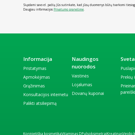
Siųsdami savo el. paštą Jūs sutinkate, kad jūsų duomenys būtų tvarkomi tiesiog
Daugiau informacijos
Privatumo pranešime
.
Informacija
Naudingos
Sveta
nuorodos
Pristatymas
Puslap
Vaistinės
Apmokėjimas
Prekių
Lojalumas
Grąžinimas
Priein
pareiš
Dovanų kuponai
Konsultacijos internetu
Palikti atsiliepimą
Korėjietiška kosmetika
Vitaminas D
Pulsoksimetrai
Kreatinas
Veido 