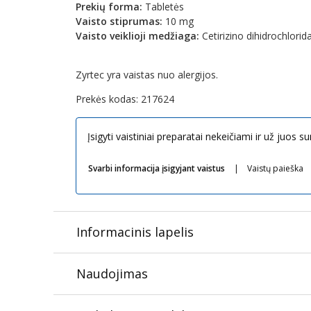
Prekių forma:
Tabletės
Vaisto stiprumas:
10 mg
Vaisto veiklioji medžiaga:
Cetirizino dihidrochlorid
Zyrtec yra vaistas nuo alergijos.
Prekės kodas:
217624
Įsigyti vaistiniai preparatai nekeičiami ir už juos 
Svarbi informacija įsigyjant vaistus
Vaistų paieška
Informacinis lapelis
Naudojimas