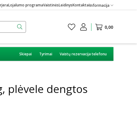
rjera
Lojalumo programa
Vaistinės
Leidinys
Kontaktai
Informacija
0,00
Skiepai
Tyrimai
Vaistų rezervacija telefonu
, plėvele dengtos