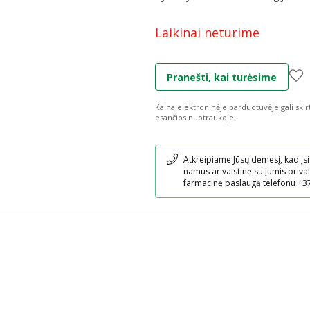
Laikinai neturime
Pranešti, kai turėsime
Kaina elektroninėje parduotuvėje gali skir
esančios nuotraukoje.
Pranešimas
Atkreipiame Jūsų dėmesį, kad įsi
namus ar vaistinę su Jumis prival
farmacinę paslaugą telefonu +3