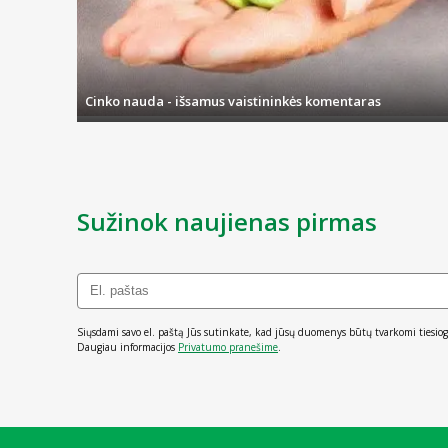
Gydymo trukmė priklauso nuo nusiskundimų tipo, trukm
Kas yra Zyrtec ir kam jis vartojamas
Cinko nauda - išsamus vaistininkės komentaras
Zyrtec veiklioji medžiaga yra cetirizino dihidrochlorid
Zyrtec yra vaistas nuo alergijos.
Sužinok naujienas pirmas
Suaugusiesiems ir 6 metų bei vyresniems vaikams Zy
sezoninio ir nuolatinio alerginio rinito simptom
dilgėlinei palengvinti.
Siųsdami savo el. paštą Jūs sutinkate, kad jūsų duomenys būtų tvarkomi tiesiog
Daugiau informacijos
Privatumo pranešime
.
Kas žinotina prieš vartojant Zyrtec
Zyrtec vartoti draudžiama: