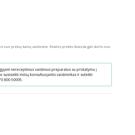
tis nuo prekių kainų vaistinėse.
Realios prekės išvaizda gali skirtis nuo
gyjant nereceptinius vaistinius preparatus su pristatymu į
o susisiekti mūsų konsultuojantis vaistininkas ir suteikti
70 800 50005.