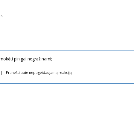
as
sumokėti pinigai negrąžinami;
Pranešti apie nepageidaujamą reakciją
Pakuotės lapelis: informacija vartotojui