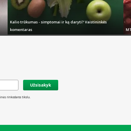
ės ir eigos. Pasitarkite su gydytoju arba vaistininku.
Kalio trūkumas - simptomai ir ką daryti? Vaistininkės
komentaras
MT
as.
rtec 10 mg plėvele dengtos tabletės skirtos:
ams (nosies ir akių) palengvinti;
Užsisakyk
inės rinkodaros tikslu.