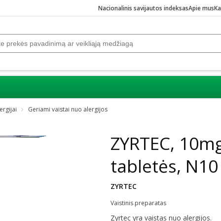
Nacionalinis savijautos indeksas
Apie mus
Ka
ergijai
Geriami vaistai nuo alergijos
ZYRTEC, 10mg
tabletės, N10
ZYRTEC
Vaistinis preparatas
Zyrtec yra vaistas nuo alergijos.