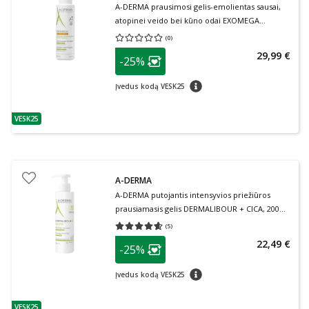
A-DERMA prausimosi gelis-emolientas sausai,
atopinei veido bei kūno odai EXOMEGA
CONTROL, 500 ml
(
0
)
Vidutinis įvertinimas 0.00
Įvertinimų skaičius 0
patarimas
29,99 €
-25%
Lojalumo klubo narių nuolaida
:
patarimas
Įvedus kodą VESK25
VESK25
patarimas
A-DERMA
A-DERMA putojantis intensyvios priežiūros
prausiamasis gelis DERMALIBOUR + CICA, 200
ml
(
5
)
Vidutinis įvertinimas 4.60
Įvertinimų skaičius 5
patarimas
22,49 €
-25%
Lojalumo klubo narių nuolaida
:
patarimas
Įvedus kodą VESK25
VESK25