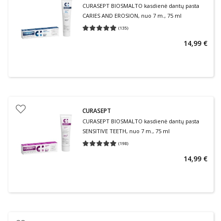
CURASEPT BIOSMALTO kasdienė dantų pasta
CARIES AND EROSION, nuo 7 m., 75 ml
(
135
)
Vidutinis įvertinimas 4.98
Įvertinimų skaičius 135
14,99 €
CURASEPT
CURASEPT BIOSMALTO kasdienė dantų pasta
SENSITIVE TEETH, nuo 7 m., 75 ml
(
198
)
Vidutinis įvertinimas 4.99
Įvertinimų skaičius 198
14,99 €