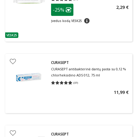
Vidutinis įvertinimas 4.86
Įvertinimų skaičius 51
patarimas
2,29 €
-25%
Lojalumo klubo narių nuolaida
:
patarimas
Įvedus kodą VESK25
VESK25
patarimas
CURASEPT
CURASEPT antibakterinė dantų pasta su 0,12 %
chlorheksidino ADS 012, 75 ml
(
37
)
Vidutinis įvertinimas 4.97
Įvertinimų skaičius 37
11,99 €
CURASEPT