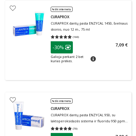
% tik internetu
CURAPROX
CURAPROX dantų pasta ENZYCAL 1450, švelnaus
skonio, nuo 12 m., 75 ml
(
160
)
Vidutinis įvertinimas 4.94
Įvertinimų skaičius 160
patarimas
7,09 €
-30%
Lojalumo klubo narių nuolaida
:
Galioja perkant 2 bet
patarimas
kurias prekes.
% tik internetu
CURAPROX
CURAPROX dantų pasta ENZYCAL 950, su
laktoperoksidazės sistema ir fluoridu 950 ppm,
75 ml
(
70
)
Vidutinis įvertinimas 4.87
Įvertinimų skaičius 70
patarimas