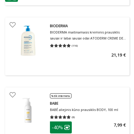
patarimas
BIODERMA
BIODERMA maitinamasis kreminis prausiklis
sausai ir labai sausai odai ATODERM CREME DE
DOUCHE, 1000 ml
(
116
)
Vidutinis įvertinimas 4.89
Įvertinimų skaičius 116
21,19 €
% tik internetu
BABE
BABÉ aliejinis kūno prausiklis BODY, 100 ml
(
8
)
Vidutinis įvertinimas 4.75
Įvertinimų skaičius 8
patarimas
7,99 €
-40%
Lojalumo klubo narių nuolaida
: