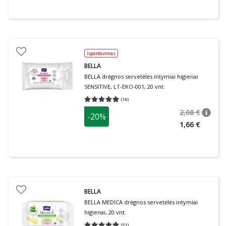
Išpardavimas
BELLA
BELLA drėgnos servetėlės intymiai higienai
SENSITIVE, LT-EKO-001, 20 vnt.
(
16
)
Vidutinis įvertinimas 4.94
Įvertinimų skaičius 16
2,08 €
-20%
patari
Įprasta
1,66 €
BELLA
BELLA MEDICA drėgnos servetėlės intymiai
higienai, 20 vnt.
(
51
)