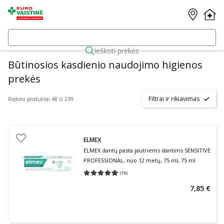
Ieškoti prekės
Būtinosios kasdienio naudojimo higienos
prekės
Filtrai ir rikiavimas
Rodomi produktai 48 iš 239
ELMEX
ELMEX dantų pasta jautriems dantims SENSITIVE
PROFESSIONAL, nuo 12 metų, 75 ml, 75 ml
(
76
)
Vidutinis įvertinimas 4.95
Įvertinimų skaičius 76
7,85 €