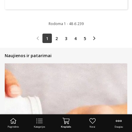
Rodoma 1 - 48 iš 239
1
2
3
4
5
Naujienos ir patarimai
Pagrindinis
Kategorijos
Krepšelis
Norai
Daugiau