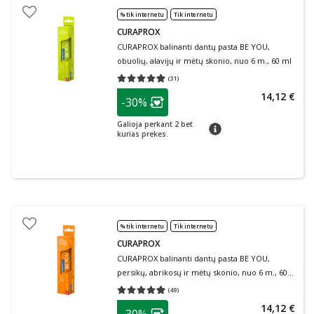
% tik internetu
Tik internetu
CURAPROX
CURAPROX balinanti dantų pasta BE YOU,
obuolių, alavijų ir mėtų skonio, nuo 6 m., 60 ml
(
31
)
Vidutinis įvertinimas 4.97
Įvertinimų skaičius 31
patarimas
14,12 €
-30%
Lojalumo klubo narių nuolaida
:
Galioja perkant 2 bet
patarimas
kurias prekes.
% tik internetu
Tik internetu
CURAPROX
CURAPROX balinanti dantų pasta BE YOU,
persikų, abrikosų ir mėtų skonio, nuo 6 m., 60
ml
(
49
)
Vidutinis įvertinimas 4.98
Įvertinimų skaičius 49
patarimas
14,12 €