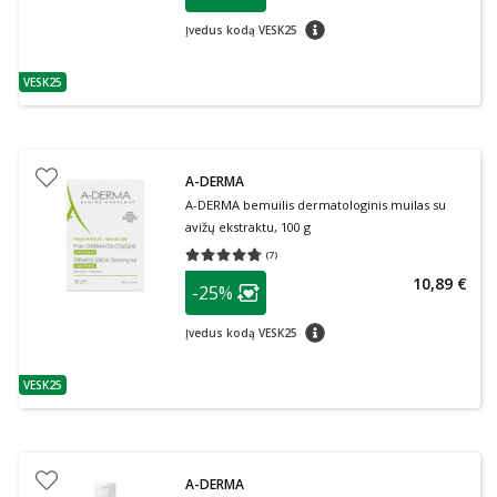
Lojalumo klubo narių nuolaida
:
patarimas
Įvedus kodą VESK25
VESK25
patarimas
A-DERMA
A-DERMA bemuilis dermatologinis muilas su
avižų ekstraktu, 100 g
(
7
)
Vidutinis įvertinimas 4.71
Įvertinimų skaičius 7
patarimas
10,89 €
-25%
Lojalumo klubo narių nuolaida
:
patarimas
Įvedus kodą VESK25
VESK25
patarimas
A-DERMA