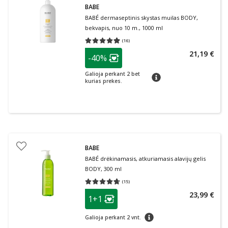
BABE
BABÉ dermaseptinis skystas muilas BODY,
bekvapis, nuo 10 m., 1000 ml
(
16
)
Vidutinis įvertinimas 4.94
Įvertinimų skaičius 16
patarimas
21,19 €
-40%
Lojalumo klubo narių nuolaida
:
Galioja perkant 2 bet
patarimas
kurias prekes.
BABE
BABÉ drėkinamasis, atkuriamasis alavijų gelis
BODY, 300 ml
(
15
)
Vidutinis įvertinimas 4.67
Įvertinimų skaičius 15
patarimas
23,99 €
1+1
Lojalumo klubo narių nuolaida
:
patarimas
Galioja perkant 2 vnt.