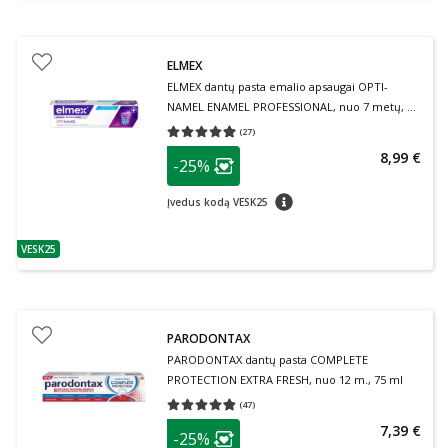
ELMEX
ELMEX dantų pasta emalio apsaugai OPTI-
NAMEL ENAMEL PROFESSIONAL, nuo 7 metų, 75
ml
(
27
)
Vidutinis įvertinimas 4.93
Įvertinimų skaičius 27
patarimas
8,99 €
-25%
Lojalumo klubo narių nuolaida
:
patarimas
Įvedus kodą VESK25
VESK25
patarimas
PARODONTAX
PARODONTAX dantų pasta COMPLETE
PROTECTION EXTRA FRESH, nuo 12 m., 75 ml
(
47
)
Vidutinis įvertinimas 4.79
Įvertinimų skaičius 47
patarimas
7,39 €
-25%