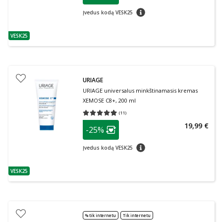
patarimas
Įvedus kodą VESK25
VESK25
patarimas
URIAGE
URIAGE universalus minkštinamasis kremas
XEMOSE C8+, 200 ml
(
11
)
Vidutinis įvertinimas 4.91
Įvertinimų skaičius 11
patarimas
19,99 €
-25%
Lojalumo klubo narių nuolaida
:
patarimas
Įvedus kodą VESK25
VESK25
patarimas
% tik internetu
Tik internetu