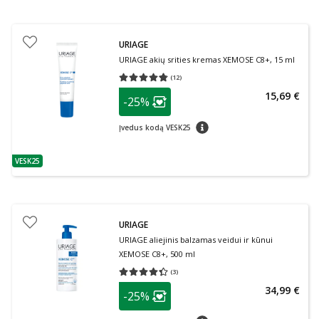
URIAGE
URIAGE akių srities kremas XEMOSE C8+, 15 ml
(
12
)
Vidutinis įvertinimas 4.75
Įvertinimų skaičius 12
patarimas
15,69 €
-25%
Lojalumo klubo narių nuolaida
:
patarimas
Įvedus kodą VESK25
VESK25
patarimas
URIAGE
URIAGE aliejinis balzamas veidui ir kūnui
XEMOSE C8+, 500 ml
(
3
)
Vidutinis įvertinimas 4.33
Įvertinimų skaičius 3
patarimas
34,99 €
-25%
Lojalumo klubo narių nuolaida
:
patarimas