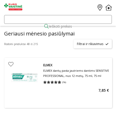
Ieškoti prekės
Geriausi mėnesio pasiūlymai
Filtrai ir rikiavimas
Rodomi produktai 48 iš 215
ELMEX
ELMEX dantų pasta jautriems dantims SENSITIVE
PROFESSIONAL, nuo 12 metų, 75 ml, 75 ml
(
76
)
Vidutinis įvertinimas 4.95
Įvertinimų skaičius 76
7,85 €