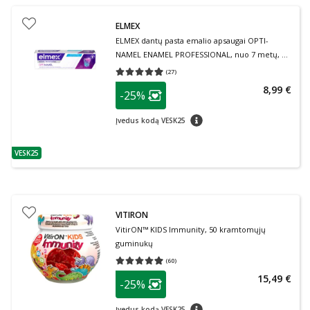
ELMEX
ELMEX dantų pasta emalio apsaugai OPTI-
NAMEL ENAMEL PROFESSIONAL, nuo 7 metų, 75
ml
(
27
)
Vidutinis įvertinimas 4.93
Įvertinimų skaičius 27
patarimas
8,99 €
-25%
Lojalumo klubo narių nuolaida
:
patarimas
Įvedus kodą VESK25
VESK25
patarimas
VITIRON
VitirON™ KIDS Immunity, 50 kramtomųjų
guminukų
(
60
)
Vidutinis įvertinimas 4.98
Įvertinimų skaičius 60
patarimas
15,49 €
-25%
Lojalumo klubo narių nuolaida
:
patarimas
Įvedus kodą VESK25