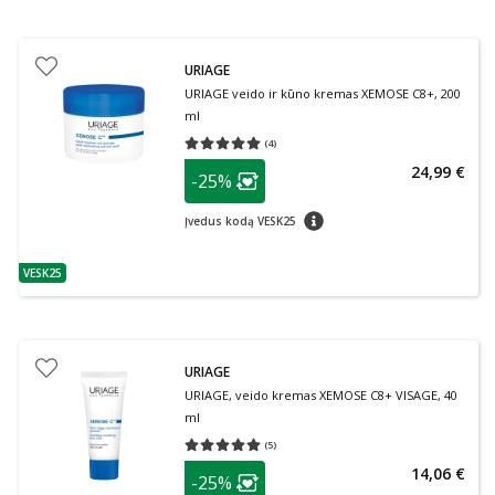
URIAGE
URIAGE veido ir kūno kremas XEMOSE C8+, 200
ml
(
4
)
Vidutinis įvertinimas 5.00
Įvertinimų skaičius 4
patarimas
24,99 €
-25%
Lojalumo klubo narių nuolaida
:
patarimas
Įvedus kodą VESK25
VESK25
patarimas
URIAGE
URIAGE, veido kremas XEMOSE C8+ VISAGE, 40
ml
(
5
)
Vidutinis įvertinimas 5.00
Įvertinimų skaičius 5
patarimas
14,06 €
-25%
Lojalumo klubo narių nuolaida
: