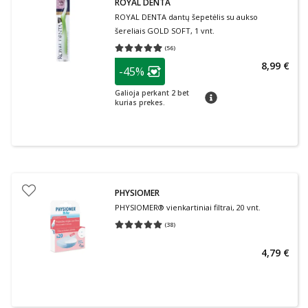
ROYAL DENTA
ROYAL DENTA dantų šepetėlis su aukso
šereliais GOLD SOFT, 1 vnt.
(
56
)
Vidutinis įvertinimas 4.93
Įvertinimų skaičius 56
patarimas
8,99 €
-45%
Lojalumo klubo narių nuolaida
:
Galioja perkant 2 bet
patarimas
kurias prekes.
PHYSIOMER
PHYSIOMER® vienkartiniai filtrai, 20 vnt.
(
38
)
Vidutinis įvertinimas 5.00
Įvertinimų skaičius 38
4,79 €