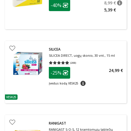
patarimas
8,99 €
-40%
patari
Įprasta
Lojalumo klubo narių nuolaida
:
5,39 €
SILICEA
SILICEA DIRECT, uogų skonio, 30 vnt., 15 ml
(
288
)
Vidutinis įvertinimas 4.91
Įvertinimų skaičius 288
patarimas
24,99 €
-25%
Lojalumo klubo narių nuolaida
:
patarimas
Įvedus kodą VESK25
VESK25
patarimas
RANIGAST
RANIGAST S-O-S, 12 kramtomųjų tablečių