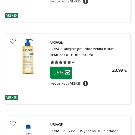
Įvedus kodą VESK25
VESK25
patarimas
URIAGE
URIAGE, aliejinis prausiklis veidui ir kūnui
XEMOSE C8+ HUILE, 500 ml
(
9
)
Vidutinis įvertinimas 5.00
Įvertinimų skaičius 9
patarimas
23,99 €
-25%
Lojalumo klubo narių nuolaida
:
patarimas
Įvedus kodą VESK25
VESK25
patarimas
URIAGE
URIAGE dulksna SOS ypač sausai, niežtinčiai