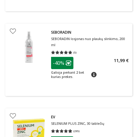
SEBORADIN
SEBORADIN losjonas nuo plaukų slinkimo, 200
ml
(
5
)
Vidutinis įvertinimas 5.00
Įvertinimų skaičius 5
patarimas
11,99 €
-40%
Lojalumo klubo narių nuolaida
:
Galioja perkant 2 bet
patarimas
kurias prekes.
EV
SELENIUM PLUS ZINC, 30 tablečių
(
295
)
Vidutinis įvertinimas 4.92
Įvertinimų skaičius 295