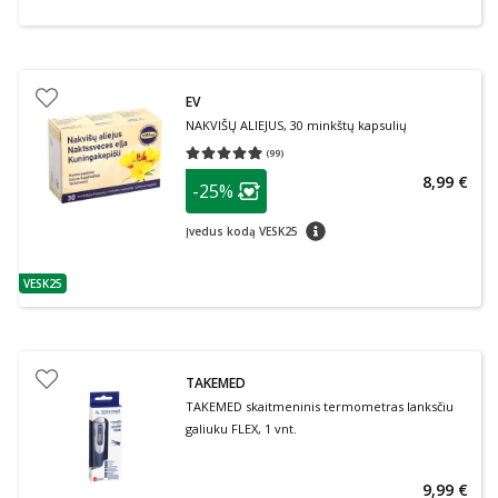
EV
NAKVIŠŲ ALIEJUS, 30 minkštų kapsulių
(
99
)
Vidutinis įvertinimas 4.95
Įvertinimų skaičius 99
patarimas
8,99 €
-25%
Lojalumo klubo narių nuolaida
:
patarimas
Įvedus kodą VESK25
VESK25
patarimas
TAKEMED
TAKEMED skaitmeninis termometras lanksčiu
galiuku FLEX, 1 vnt.
9,99 €