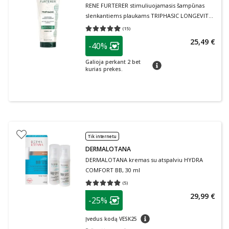
RENE FURTERER stimuliuojamasis šampūnas
slenkantiems plaukams TRIPHASIC LONGEVITY,
200 ml
(
15
)
Vidutinis įvertinimas 4.93
Įvertinimų skaičius 15
patarimas
25,49 €
-40%
Lojalumo klubo narių nuolaida
:
Galioja perkant 2 bet
patarimas
kurias prekes.
Tik internetu
DERMALOTANA
DERMALOTANA kremas su atspalviu HYDRA
COMFORT BB, 30 ml
(
5
)
Vidutinis įvertinimas 4.80
Įvertinimų skaičius 5
patarimas
29,99 €
-25%
Lojalumo klubo narių nuolaida
:
patarimas
Įvedus kodą VESK25