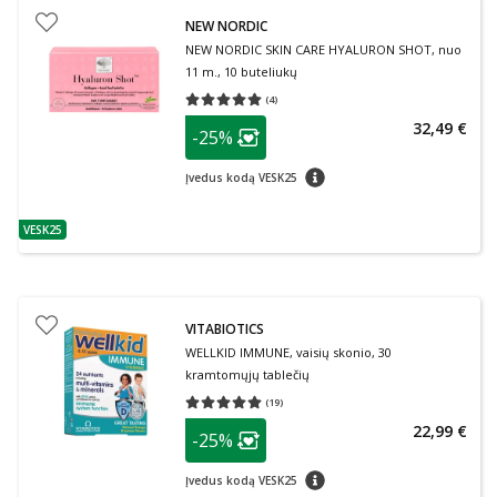
NEW NORDIC
NEW NORDIC SKIN CARE HYALURON SHOT, nuo
11 m., 10 buteliukų
(
4
)
Vidutinis įvertinimas 5.00
Įvertinimų skaičius 4
patarimas
32,49 €
-25%
Lojalumo klubo narių nuolaida
:
patarimas
Įvedus kodą VESK25
VESK25
patarimas
VITABIOTICS
WELLKID IMMUNE, vaisių skonio, 30
kramtomųjų tablečių
(
19
)
Vidutinis įvertinimas 5.00
Įvertinimų skaičius 19
patarimas
22,99 €
-25%
Lojalumo klubo narių nuolaida
:
patarimas
Įvedus kodą VESK25