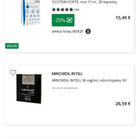
OCUTEIN FORTE, nuo 11 m., 30 kapsulių
(
29
)
Vidutinis įvertinimas 4.97
Įvertinimų skaičius 29
patarimas
15,49 €
-25%
Lojalumo klubo narių nuolaida
:
patarimas
Įvedus kodą VESK25
VESK25
patarimas
MINOXIDIL INTELI
MINOXIDIL INTELI, 50 mg/ml, odos tirpalas, N1
Vaistinis preparatas
26,59 €