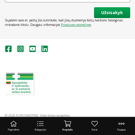
Užsisakyk
Siųsdami savo el. paštą Jūs sutinkate, kad jūsų duomenys būtų tvarkomi tiesioginės
rinkodaros tikslu. Daugiau informacijos
Privatumo pranešime
.
Valstybinė vaistų kontrolės tarnyba
prie Lietuvos Respublikos sveikatos
apsaugos ministerijos:
Studentų g. 45A, Vilnius
+370 5 263 9264
vvkt@vvkt.lt
https://www.vvkt.lt
© 2026 EUROVAISTINĖ. Visos teisės saugomos.
Pagrindinis
Kategorijos
Krepšelis
Norai
Daugiau