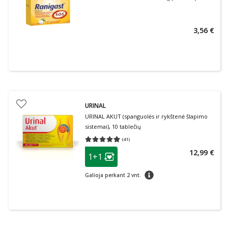
3,56 €
URINAL
URINAL AKUT (spanguolės ir rykštenė šlapimo
sistemai), 10 tablečių
(
41
)
Vidutinis įvertinimas 4.95
Įvertinimų skaičius 41
patarimas
12,99 €
1+1
Lojalumo klubo narių nuolaida
:
patarimas
Galioja perkant 2 vnt.