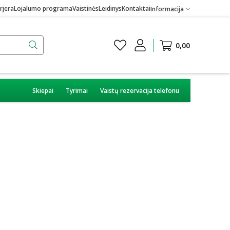
rjera
Lojalumo programa
Vaistinės
Leidinys
Kontaktai
Informacija
0,00
Skiepai
Tyrimai
Vaistų rezervacija telefonu