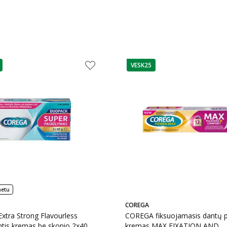
VESK25
as
patarimas
netu
COREGA
xtra Strong Flavourless
COREGA fiksuojamasis dantų 
ntis kremas be skonio 2x40g,
kremas MAX FIXATION AND