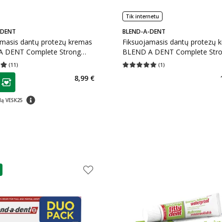
Tik internetu
-DENT
BLEND-A-DENT
amasis dantų protezų kremas
Fiksuojamasis dantų protezų 
 DENT Complete Strong
BLEND A DENT Complete Str
esh Flavor, 47 g
Hold, Fresh Flavor, 70 g
(
11
)
(
1
)
įvertinimas 4.91
Įvertinimų skaičius 11
Vidutinis įvertinimas 5.00
Įvertinimų s
as
8,99 €
ojalumo klubo narių nuolaida
:
patarimas
dą VESK25
as