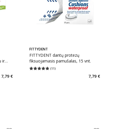
FITTYDENT
FITTYDENT dantų protezų
 ir
fiksuojamasis pamušalas, 15 vnt.
(
11
)
kaičius 12
Vidutinis įvertinimas 5.00
Įvertinimų skaičius 11
7,79 €
7,79 €