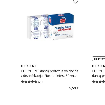
Tik inter
FITTYDENT
FITTYDE
FITTYDENT dantų protezus valančios
FITTYDE
/ dezinfekuojančios tabletės, 32 vnt.
dantų pr
(
21
)
Vidutinis įvertinimas 4.71
Įvertinimų skaičius 21
Vidutinis 
5,59 €