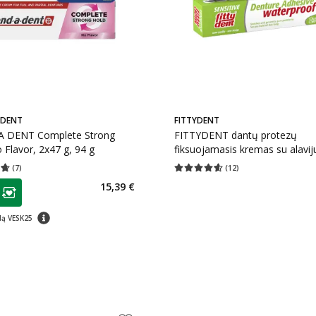
-DENT
FITTYDENT
 DENT Complete Strong
FITTYDENT dantų protezų
 Flavor, 2x47 g, 94 g
fiksuojamasis kremas su alaviju
mira, 40 g
(
7
)
(
12
)
įvertinimas 4.71
Įvertinimų skaičius 7
Vidutinis įvertinimas 4.58
Įvertinimų s
as
15,39 €
ojalumo klubo narių nuolaida
:
patarimas
dą VESK25