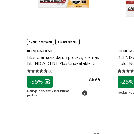
% tik internetu
Tik internetu
BLEND-A-DENT
BLEND-A
Fiksuojamasis dantų protezų kremas
BLEND A
BLEND A DENT Plus Unbeatable
Hold, No
Bite, No Flavor, 40 g
(
2
)
Vidutinis įvertinimas 5.00
Įvertinimų skaičius 2
Vidutinis 
patarimas
patarim
8,99 €
-35%
-25%
Lojalumo klubo narių nuolaida
:
L
Galioja perkant 2 bet kurias
patarimas
Įvedus ko
prekes.