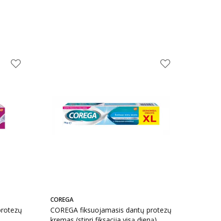
COREGA
protezų
COREGA fiksuojamasis dantų protezų
kremas (stipri fiksacija visą dieną),