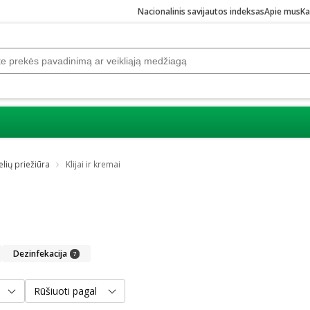
Nacionalinis savijautos indeksas
Apie mus
Ka
elių priežiūra
Klijai ir kremai
Dezinfekacija
7
Rūšiuoti pagal