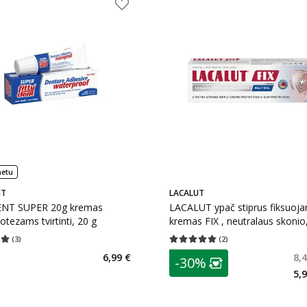
netu
NT
LACALUT
NT SUPER 20g kremas
LACALUT ypač stiprus fiksuoj
otezams tvirtinti, 20 g
kremas FIX , neutralaus skonio
(
3
)
(
2
)
įvertinimas 5.00
Įvertinimų skaičius 3
Vidutinis įvertinimas 5.00
Įvertinimų s
patarimas
6,99 €
8,
-30%
Lojalumo klubo n
5,