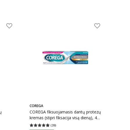
COREGA
ų
COREGA fiksuojamasis dantų protezų
kremas (stipri fiksacija visą dieną), 40
g
(
39
)
kaičius 9
Vidutinis įvertinimas 4.82
Įvertinimų skaičius 39