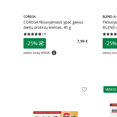
COREGA
BLEND-A
COREGA fiksuojamasis ypač gaivus
Fiksuoj
dantų protezų kremas, 40 g
BLEND A
Hold, Fr
(
7
)
Vidutinis įvertinimas 4.86
Įvertinimų skaičius 7
Vidutinis 
patarimas
patarim
7,99 €
-25%
-25%
Lojalumo klubo narių nuolaida
:
L
patarimas
Įvedus kodą VESK25
Įvedus ko
VESK25
patarim