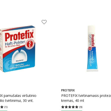
PROTEFIX
X pamušalas viršutinio
PROTEFIX tvirtinamasis protez
io tvirtinimui, 30 vnt.
kremas, 40 ml
(
1
)
(
9
)
įvertinimas 5.00
Įvertinimų skaičius 1
Vidutinis įvertinimas 5.00
Įvertinimų s