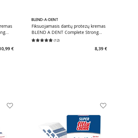
BLEND-A-DENT
kremas
Fiksuojamasis dantų protezų kremas
ong
BLEND A DENT Complete Strong
Hold, No Flavor, 47 g
(
12
)
kaičius 1
Vidutinis įvertinimas 4.92
Įvertinimų skaičius 12
10,99 €
8,39 €