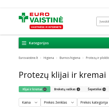
Kategorijos
Eurovaistine.lt
Higiena
Burnos higiena
Protezų ir plokšt
Protezų klijai ir kremai
Klijai ir kremai
Breketų vaškas
Šepetėliai
21
4
14
Kaina
Prekės ženklas
Prekės kategorija