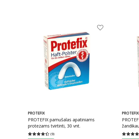
PROTEFIX
PROTEFIX
PROTEFIX pamušalas apatiniams
PROTEFI
protezams tvirtinti, 30 vnt.
žandikaul
(
9
)
Vidutinis įvertinimas 4.33
Įvertinimų skaičius 9
Vidutinis 