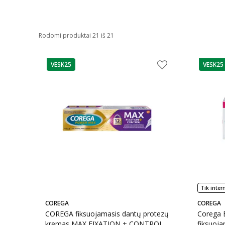
Rodomi produktai 21 iš 21
VESK25
VESK25
patarimas
patarim
Tik inter
COREGA
COREGA
COREGA fiksuojamasis dantų protezų
Corega E
kremas MAX FIXATION + CONTROL,
fiksuoja