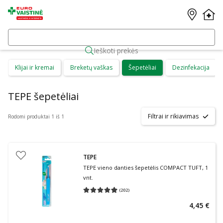
Ieškoti prekės
Klijai ir kremai
Breketų vaškas
Šepetėliai
Dezinfekacija
TEPE šepetėliai
Filtrai ir rikiavimas
Rodomi produktai 1 iš 1
TEPE
TEPE vieno danties šepetėlis COMPACT TUFT, 1
vnt.
(
202
)
Vidutinis įvertinimas 4.95
Įvertinimų skaičius 202
4,45 €