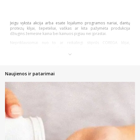
Jeigu vyksta akcija arba esate lojalumo programos nariai, dantų
protezų klijai, šepetėliai, vaškas ar kita pažymėta produkcija
džiugins žemesne kaina bei kainuos pigiau nei įprastai.
Nepriklausomai nuo to ar reikalingi stiprūs COREGA klijai,
ortodontinis vaškas, dezinfekcijos priemonės ar specialūs protezų
bei plokštelių šepetėliai – turime viską, ko reikia visavertei burnos
ertmės priežiūrai. Visi produktai turi savo puslapius, kuriuose
nurodoma svarbiausia informacija bei nauda. Na, o prekių kataloge
galite matyti ir tai, kokie kitų pirkėjų atsiliepimai. Suprantame, kad
Naujienos ir patarimai
gali būti sunku pasirinkti iš didelio asortimento. Būtent dėl to į jūsų
klausimus pasiruošę atsakyti mūsų vaistininkai. Į juos galite kreiptis
rašydami per tiesioginio susirašinėjimo langą. Taip gausite
individualią konsultaciją, padėsiančią pasirinkti.
Plačiau apie protezų ir plokštelių
priežiūros priemones
Klijai protezams ir specialūs kremai didina dantų protezų
stabilumą, užtikrindami, kad jie patikimai priglustų. Geriausi klijai
bei kremai apsaugo nuo judėjimo, mažina dantenų dirginimą ir
suteikia to minkštumo, kuris leidžia nešiotojams patogiau ar be