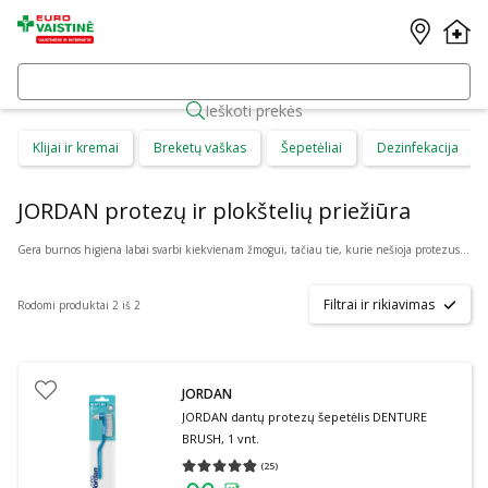
Ieškoti prekės
Klijai ir kremai
Breketų vaškas
Šepetėliai
Dezinfekacija
JORDAN protezų ir plokštelių priežiūra
Gera burnos higiena labai svarbi kiekvienam žmogui, tačiau tie, kurie nešioja protezus ar plokšteles tam turi skirti ypatingą dėmesį. Internetinėje vaistinėje patrauklia kaina galite internetu, net neišėję iš namų ar kitos, sau patogios vietos pirkti COREGA, CURAPROX, JORDAN, GUM, PROTEFIX ir kitų gamintojų protezų ir plokštelių priežiūros priemones.
Filtrai ir rikiavimas
Rodomi produktai 2 iš 2
JORDAN
JORDAN dantų protezų šepetėlis DENTURE
BRUSH, 1 vnt.
(
25
)
Vidutinis įvertinimas 4.80
Įvertinimų skaičius 25