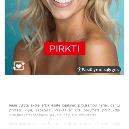
Pasiūlymo sąlygos
Jeigu vyksta akcija arba esate lojalumo programos nariai, dantų
protezų klijai, šepetėliai, vaškas ar kita pažymėta produkcija
džiugins žemesne kaina bei kainuos pigiau nei įprastai.
Nepriklausomai nuo to ar reikalingi stiprūs COREGA klijai,
ortodontinis vaškas, dezinfekcijos priemonės ar specialūs protezų