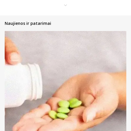
bei plokštelių šepetėliai – turime viską, ko reikia visavertei burnos
ertmės priežiūrai. Visi produktai turi savo puslapius, kuriuose
nurodoma svarbiausia informacija bei nauda. Na, o prekių kataloge
galite matyti ir tai, kokie kitų pirkėjų atsiliepimai. Suprantame, kad
Naujienos ir patarimai
gali būti sunku pasirinkti iš didelio asortimento. Būtent dėl to į jūsų
klausimus pasiruošę atsakyti mūsų vaistininkai. Į juos galite kreiptis
rašydami per tiesioginio susirašinėjimo langą. Taip gausite
individualią konsultaciją, padėsiančią pasirinkti.
Plačiau apie protezų ir plokštelių
priežiūros priemones
Klijai protezams ir specialūs kremai didina dantų protezų
stabilumą, užtikrindami, kad jie patikimai priglustų. Geriausi klijai
bei kremai apsaugo nuo judėjimo, mažina dantenų dirginimą ir
suteikia to minkštumo, kuris leidžia nešiotojams patogiau ar be
diskomforto valgyti bei kalbėti.
Ortodontinis vaškas suteikia palengvėjimą nešiojantiems breketus,
nes padengia aštrius kraštus ar išsikišusias vielutes. Vaškas veikia
kaip apsauginis barjeras, sumažinantis burnos žaizdų atsiradimo
tikimybę ir neleidžiantis breketams dirginti vidinės skruostų pusės
bei lūpų.
Dažnai perkami ir specialūs šepetėliai, skirti veiksmingai nuvalyti
protezus bei plokšteles. Nuo įprastų jie dažniausiai skiriasi unikaliai