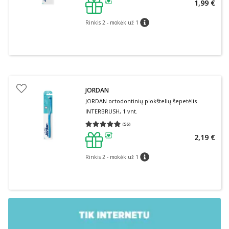
1,99 €
patarimas
Rinkis 2 - mokėk už 1
patarimas
JORDAN
JORDAN ortodontinių plokštelių šepetėlis
INTERBRUSH, 1 vnt.
(
56
)
Vidutinis įvertinimas 4.80
Įvertinimų skaičius 56
2,19 €
patarimas
Rinkis 2 - mokėk už 1
patarimas