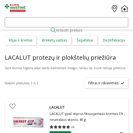
Ieškoti prekės
Klijai ir kremai
Breketų vaškas
Šepetėliai
Dezinfekacija
LACALUT protezų ir plokštelių priežiūra
Gera burnos higiena labai svarbi kiekvienam žmogui, tačiau tie, kurie nešioja protezus ar plokšteles tam turi skirti ypatingą dėmesį. Internetinėje vaistinėje patrauklia kaina galite internetu, net neišėję iš namų ar kitos, sau patogios vietos pirkti COREGA, CURAPROX, JORDAN, GUM, PROTEFIX ir kitų gamintojų protezų ir plokštelių priežiūros priemones.
Filtrai ir rikiavimas
Rodomi produktai 2 iš 2
LACALUT
LACALUT ypač stiprus fiksuojamasis kremas FIX ,
neutralaus skonio, 40 g
(
2
)
Vidutinis įvertinimas 5.00
Įvertinimų skaičius 2