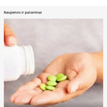
ertmės priežiūrai. Visi produktai turi savo puslapius, kuriuose
nurodoma svarbiausia informacija bei nauda. Na, o prekių kataloge
galite matyti ir tai, kokie kitų pirkėjų atsiliepimai. Suprantame, kad
Naujienos ir patarimai
gali būti sunku pasirinkti iš didelio asortimento. Būtent dėl to į jūsų
klausimus pasiruošę atsakyti mūsų vaistininkai. Į juos galite kreiptis
rašydami per tiesioginio susirašinėjimo langą. Taip gausite
individualią konsultaciją, padėsiančią pasirinkti.
Plačiau apie protezų ir plokštelių
priežiūros priemones
Klijai protezams ir specialūs kremai didina dantų protezų
stabilumą, užtikrindami, kad jie patikimai priglustų. Geriausi klijai
bei kremai apsaugo nuo judėjimo, mažina dantenų dirginimą ir
suteikia to minkštumo, kuris leidžia nešiotojams patogiau ar be
diskomforto valgyti bei kalbėti.
Ortodontinis vaškas suteikia palengvėjimą nešiojantiems breketus,
nes padengia aštrius kraštus ar išsikišusias vielutes. Vaškas veikia
kaip apsauginis barjeras, sumažinantis burnos žaizdų atsiradimo
tikimybę ir neleidžiantis breketams dirginti vidinės skruostų pusės
bei lūpų.
Dažnai perkami ir specialūs šepetėliai, skirti veiksmingai nuvalyti
protezus bei plokšteles. Nuo įprastų jie dažniausiai skiriasi unikaliai
išdėstytais šereliais, kas leidžia nuvalyti maisto daleles, kitas
apnašas, palaiko burnos higieną ir prailgina pačių protezų