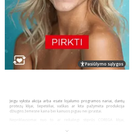
Pasiūlymo sąlygos
Jeigu vyksta akcija arba esate lojalumo programos nariai, dantų
protezų klijai, šepetėliai, vaškas ar kita pažymėta produkcija
džiugins žemesne kaina bei kainuos pigiau nei įprastai.
Nepriklausomai nuo to ar reikalingi stiprūs COREGA klijai,
ortodontinis vaškas, dezinfekcijos priemonės ar specialūs protezų
bei plokštelių šepetėliai – turime viską, ko reikia visavertei burnos