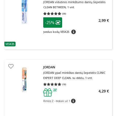
JORDAN vidutinio minkštumo dantų šepetėlis
CLEAN BETWEEN, 1 vnt.
(
38
)
Vidutinis įvertinimas 4.97
Įvertinimų skaičius 38
patarimas
2,99 €
-25%
Lojalumo klubo narių nuolaida
:
patarimas
Įvedus kodą VESK25
VESK25
patarimas
JORDAN
JORDAN ypač minkštas dantų šepetėlis CLINIC
EXPERT DEEP CLEAN, su dėklu, 1 vnt.
(
18
)
Vidutinis įvertinimas 4.89
Įvertinimų skaičius 18
4,29 €
patarimas
Rinkis 2 - mokėk už 1
patarimas