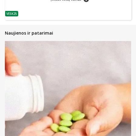
VESK25
patarimas
Naujienos ir patarimai