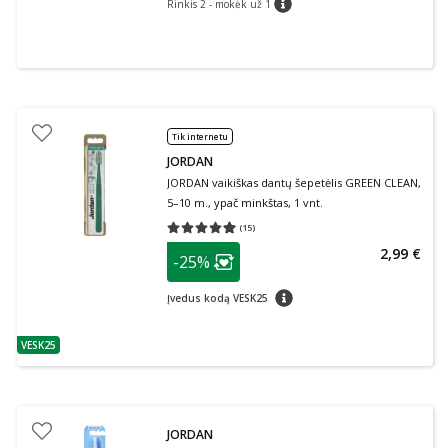
Rinkis 2 - mokėk už 1
patarimas
Tik internetu
JORDAN
JORDAN vaikiškas dantų šepetėlis GREEN CLEAN,
5–10 m., ypač minkštas, 1 vnt.
(
15
)
Vidutinis įvertinimas 4.93
Įvertinimų skaičius 15
patarimas
2,99 €
-25%
Lojalumo klubo narių nuolaida
:
patarimas
Įvedus kodą VESK25
VESK25
patarimas
JORDAN