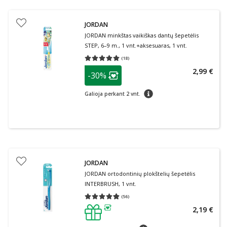
JORDAN
JORDAN minkštas vaikiškas dantų šepetėlis
STEP, 6–9 m., 1 vnt.+aksesuaras, 1 vnt.
(
18
)
Vidutinis įvertinimas 5.00
Įvertinimų skaičius 18
patarimas
2,99 €
-30%
Lojalumo klubo narių nuolaida
:
patarimas
Galioja perkant 2 vnt.
JORDAN
JORDAN ortodontinių plokštelių šepetėlis
INTERBRUSH, 1 vnt.
(
56
)
Vidutinis įvertinimas 4.80
Įvertinimų skaičius 56
2,19 €
patarimas