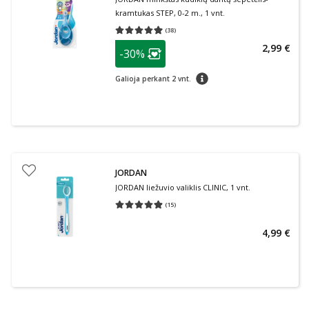
kramtukas STEP, 0-2 m., 1 vnt.
(
38
)
Vidutinis įvertinimas 4.97
Įvertinimų skaičius 38
patarimas
2,99 €
-30%
Lojalumo klubo narių nuolaida
:
patarimas
Galioja perkant 2 vnt.
JORDAN
JORDAN liežuvio valiklis CLINIC, 1 vnt.
(
15
)
Vidutinis įvertinimas 4.87
Įvertinimų skaičius 15
4,99 €