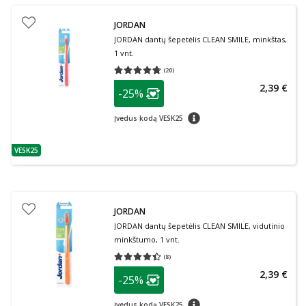
JORDAN
JORDAN dantų šepetėlis CLEAN SMILE, minkštas,
1 vnt.
(
20
)
Vidutinis įvertinimas 4.70
Įvertinimų skaičius 20
patarimas
2,39 €
-25%
Lojalumo klubo narių nuolaida
:
patarimas
Įvedus kodą VESK25
VESK25
patarimas
JORDAN
JORDAN dantų šepetėlis CLEAN SMILE, vidutinio
minkštumo, 1 vnt.
(
8
)
Vidutinis įvertinimas 4.38
Įvertinimų skaičius 8
patarimas
2,39 €
-25%
Lojalumo klubo narių nuolaida
:
patarimas
Įvedus kodą VESK25