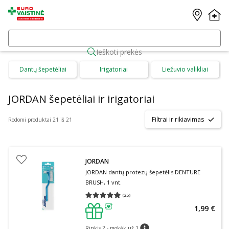
Ieškoti prekės
Dantų šepetėliai
Irigatoriai
Liežuvio valikliai
JORDAN šepetėliai ir irigatoriai
Filtrai ir rikiavimas
Rodomi produktai 21 iš 21
JORDAN
JORDAN dantų protezų šepetėlis DENTURE
BRUSH, 1 vnt.
(
25
)
Vidutinis įvertinimas 4.80
Įvertinimų skaičius 25
1,99 €
patarimas
Rinkis 2 - mokėk už 1