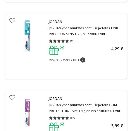
JORDAN
JORDAN ypač minkštas dantų šepetėlis CLINIC
PRECISION SENSITIVE, su dėklu, 1 vnt.
(
8
)
Vidutinis įvertinimas 5.00
Įvertinimų skaičius 8
4,29 €
patarimas
Rinkis 2 - mokėk už 1
patarimas
JORDAN
JORDAN ypač minkštas dantų šepetėlis GUM
PROTECTOR, 1 vnt.+Higieninis dėkliukas, 1 vnt.
(
22
)
Vidutinis įvertinimas 5.00
Įvertinimų skaičius 22
3,99 €
patarimas