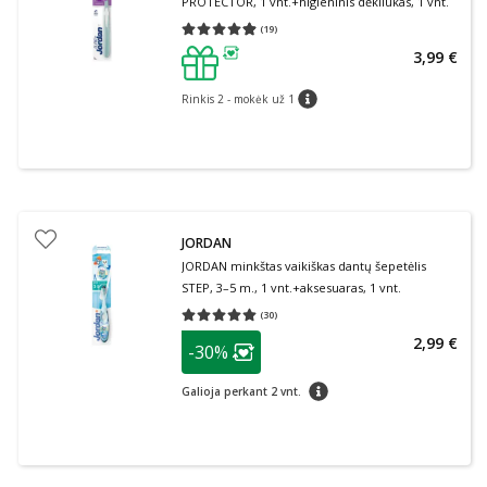
PROTECTOR, 1 vnt.+higieninis dėkliukas, 1 vnt.
(
19
)
Vidutinis įvertinimas 4.89
Įvertinimų skaičius 19
3,99 €
patarimas
Rinkis 2 - mokėk už 1
patarimas
JORDAN
JORDAN minkštas vaikiškas dantų šepetėlis
STEP, 3–5 m., 1 vnt.+aksesuaras, 1 vnt.
(
30
)
Vidutinis įvertinimas 5.00
Įvertinimų skaičius 30
patarimas
2,99 €
-30%
Lojalumo klubo narių nuolaida
:
patarimas
Galioja perkant 2 vnt.