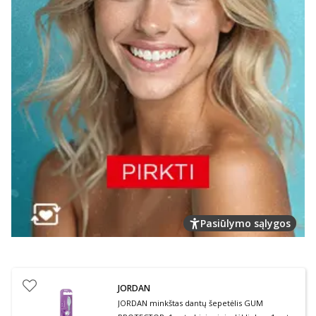
Pasiūlymo sąlygos
JORDAN
JORDAN minkštas dantų šepetėlis GUM