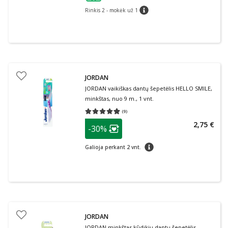
Rinkis 2 - mokėk už 1
patarimas
JORDAN
JORDAN vaikiškas dantų šepetėlis HELLO SMILE,
minkštas, nuo 9 m., 1 vnt.
(
9
)
Vidutinis įvertinimas 4.89
Įvertinimų skaičius 9
patarimas
2,75 €
-30%
Lojalumo klubo narių nuolaida
:
patarimas
Galioja perkant 2 vnt.
JORDAN
JORDAN minkštas kūdikių dantų šepetėlis-