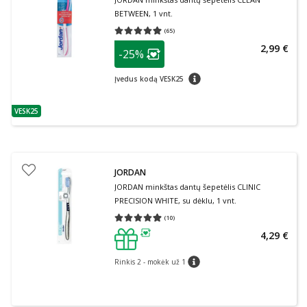
BETWEEN, 1 vnt.
(
65
)
Vidutinis įvertinimas 4.92
Įvertinimų skaičius 65
patarimas
2,99 €
-25%
Lojalumo klubo narių nuolaida
:
patarimas
Įvedus kodą VESK25
VESK25
patarimas
JORDAN
JORDAN minkštas dantų šepetėlis CLINIC
PRECISION WHITE, su dėklu, 1 vnt.
(
10
)
Vidutinis įvertinimas 4.90
Įvertinimų skaičius 10
4,29 €
patarimas
Rinkis 2 - mokėk už 1
patarimas