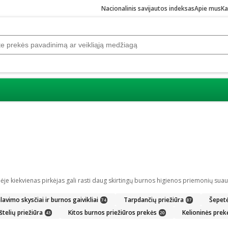
Nacionalinis savijautos indeksas
Apie mus
Ka
lavimo skysčiai ir burnos gaivikliai
Tarpdančių priežiūra
Šepetėl
74
87
štelių priežiūra
Kitos burnos priežiūros prekės
Kelioninės prek
43
20