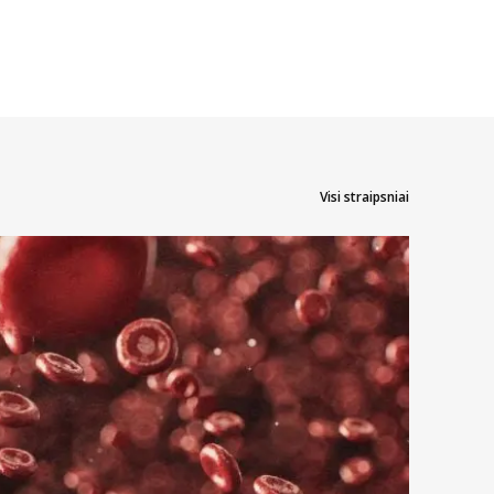
yti ne tik patiksiančio aromato bei skonio, tačiau ir būtent jums
operacijų. Kai kuriuos skalavimo skysčius ar putas galima vartoti
Visi straipsniai
esį į jo šerelių kietumą. Jautrių dantų savininkams reikėtų prioritetą
monių, tokių kaip pamušalai, šepetėliai, vaškas ar kitų.
tė infekcija, jums gali būti rekomenduojama naudoti specialų gelį ar