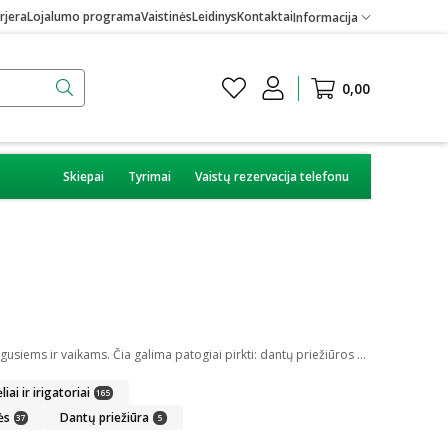
rjera
Lojalumo programa
Vaistinės
Leidinys
Kontaktai
Informacija
0,00
Skiepai
Tyrimai
Vaistų rezervacija telefonu
Burnos higiena yra svarbi kiekvienam iš mūsų. Internetinėje vaistinėje kiekvienas pirkėjas gali rasti daug skirtingų burnos higienos priemonių suaugusiems ir vaikams. Čia galima patogiai pirkti: dantų priežiūros priemones, kaip dantų pasta ar skalavimo skystis, dantų šepetėlius ir irigatorius, protezus ir plokštelių priežiūros priemones bei skirtingus gelius ar tepalus.
iai ir irigatoriai
165
ės
Dantų priežiūra
37
5