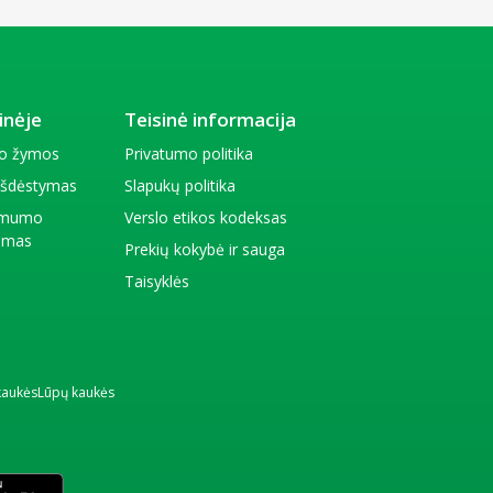
inėje
Teisinė informacija
io žymos
Privatumo politika
 išdėstymas
Slapukų politika
amumo
Verslo etikos kodeksas
kimas
Prekių kokybė ir sauga
Taisyklės
kaukės
Lūpų kaukės