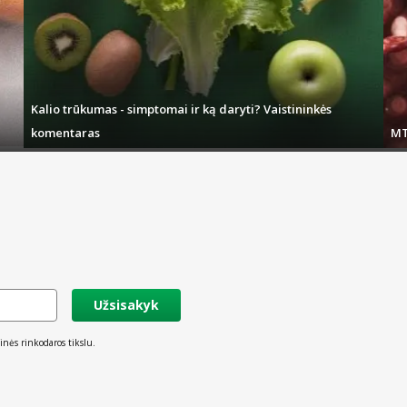
adės užgožti nemalonų burnos kvapą ar sudrėkinti sausą burną.
Kalio trūkumas - simptomai ir ką daryti? Vaistininkės
komentaras
MT
Užsisakyk
inės rinkodaros tikslu.