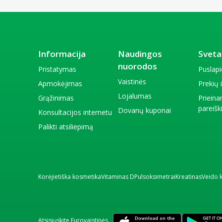
Informacija
Naudingos
Sveta
nuorodos
Pristatymas
Puslap
Vaistinės
Apmokėjimas
Prekių
Lojalumas
Grąžinimas
Priein
pareiš
Dovanų kuponai
Konsultacijos internetu
Palikti atsiliepimą
Korėjietiška kosmetika
Vitaminas D
Pulsoksimetrai
Kreatinas
Veido 
Atsisiųskite Eurovaistinės