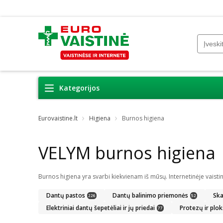
Kategorijos
Eurovaistine.lt
Higiena
Burnos higiena
VELYM burnos higiena
Dantų pastos
Dantų balinimo priemonės
Ska
226
52
Elektriniai dantų šepetėliai ir jų priedai
Protezų ir plok
77