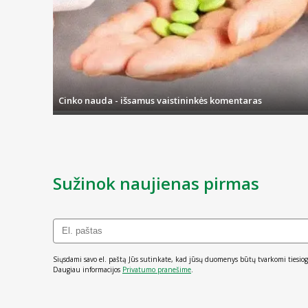
Čia taip pat rasite ir kosmetinės paskirties priemonių, kurios p
Cinko nauda - išsamus vaistininkės komentaras
Sužinok naujienas pirmas
Siųsdami savo el. paštą Jūs sutinkate, kad jūsų duomenys būtų tvarkomi tiesiog
Daugiau informacijos
Privatumo pranešime
.