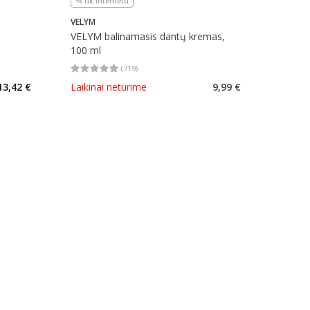
% tik internetu
VELYM
VELYM balinamasis dantų kremas,
l
100 ml
(
719
)
kaičius 83
Vidutinis įvertinimas 4.92
Įvertinimų skaičius 719
13,42 €
Laikinai neturime
9,99 €
arių nuolaida
:
imas