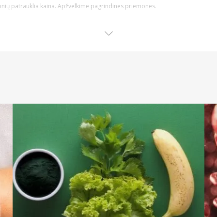
emonių patrauklia kaina. Apžvelkime pagrindines priemones.
ene pagrindinė ir kiekvieno naudojama higienos priemonė. Internetu galite įsig
noms bei vaikams pritaikytų priemonių ir ne tik.
į arba jautrumą mažinantį poveikį.
ės dantų higienos priemonė arba net būtinas naudoti preparatas po procedūrų, 
apo.
 elektrinius modelius ar galvutes jiems. Rinkdamiesi dantų šepetėlį, atkreipkite dėm
unkiai pasiekiamas burnos ertmės vietas bei net gali padėti dantis balinti.
Rinkitės iš daugybės skirtingų fiksuojančių ir lipnių kremų, tablečių ar kitų prie
dalis – kvapiąsias bei dezinfekcines. Jeigu burnos ertmėje yra žaizda arba įsime
dantenoms.