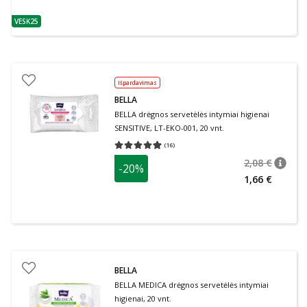
VESK25
patarimas
Išpardavimas
BELLA
BELLA drėgnos servetėlės intymiai higienai
SENSITIVE, LT-EKO-001, 20 vnt.
(
16
)
Vidutinis įvertinimas 4.94
Įvertinimų skaičius 16
2,08 €
-20%
patari
Įprasta
1,66 €
BELLA
BELLA MEDICA drėgnos servetėlės intymiai
higienai, 20 vnt.