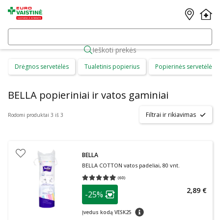
Ieškoti prekės
Drėgnos servetėlės
Tualetinis popierius
Popierinės servetėlės
BELLA popieriniai ir vatos gaminiai
Filtrai ir rikiavimas
Rodomi produktai 3 iš 3
BELLA
BELLA COTTON vatos padeliai, 80 vnt.
(
60
)
Vidutinis įvertinimas 4.98
Įvertinimų skaičius 60
patarimas
2,89 €
-25%
Lojalumo klubo narių nuolaida
:
patarimas
Įvedus kodą VESK25