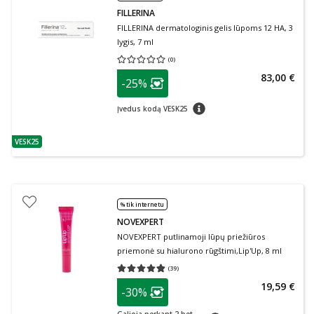
FILLERINA
FILLERINA dermatologinis gelis lūpoms 12 HA, 3
lygis, 7 ml
(
0
)
Vidutinis įvertinimas 0.00
Įvertinimų skaičius 0
patarimas
83,00 €
-25%
Lojalumo klubo narių nuolaida
:
patarimas
Įvedus kodą VESK25
VESK25
patarimas
% tik internetu
NOVEXPERT
NOVEXPERT putlinamoji lūpų priežiūros
priemonė su hialurono rūgštimi,Lip'Up, 8 ml
(
39
)
Vidutinis įvertinimas 4.82
Įvertinimų skaičius 39
patarimas
19,59 €
-30%
Lojalumo klubo narių nuolaida
: