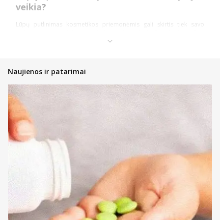
veikia?
Lūpų putlinimas kosmetikos priemonėmis gali skirtis tiek savo
veikimo principu, tiek panaudojimo galimybėmis. Populiariausi lūpų
putlintojai yra pieštukai, blizgiai ir serumai. Jų sudėtyje esančios
veikliosios medžiagos laikinai suaktyvina kraujotaką į lūpas, todėl
jos atrodo pilnesnės.
Naujienos ir patarimai
Kiekvienos lūpų putlinimo priemonės privalumai priklauso būtent
nuo ingredientų savybių. Pavyzdžiui, hialurono rūgštis yra dažnai
randama sudedamoji dalis, kuri gali padėti drėkinti ir putlinti lūpas.
Tai yra naudingas ingredientas.
Kai kurios kitos medžiagos gali tikti daugumai, tačiau turinčioms
labai jautrias lūpas – geriau jų vengti. Tokia medžiaga yra mentolis,
kuris sukelia stiprius pojūčius. Dar vienas svarbus aspektas -
naudojimas. Pieštukus lengva naudoti, tačiau juos reikia dažnai tepti
iš naujo. Blizgesiai ir serumai paprastai išlieka ilgiau, tačiau norint,
kad būtų padengtos visos lūpos – reikia daugiau darbo.
Produkto puslapyje rasite daug informacijos, kuri padės suprasti,
kuris yra geras lūpų putlintojas moterims ir kuri priemonė labiausiai
tiks jums. Jeigu vis tiek kyla klausimų – užduokite juos mūsų
specialistams tiesioginio susirašinėjimo būdu bei gaukite
atsakymus.