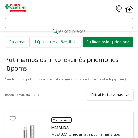
Ieškoti prekės
Balzamai
Lūpų kaukės ir šveitikliai
Putlinamosios priemonės
Putlinamosios ir korekcinės priemonės
lūpoms
Šiandien lūpų putlinimas sulaukia itin augančio susidomėjimo, todėl ir lūpų apimtį didinantys lūpų putlintojai gali būti puikus pasirinkimas, jeigu norite savo įvaizdžiui pridėti daugiau išskirtinumo. Lūpų putlintojas skirtas tam, kad lūpos atrodytų pilnesnės ir ryškesnės. Internetinėje vaistinėje rasite daug skirtingų prekių ženklų ir rūšių priemonių lūpų priežiūrai, todėl prieš nusprendžiant, kurią pirkti, svarbu pasidomėti jų savybėmis, paskirtimi, sudėtimi ir atsiliepimais.
Filtrai ir rikiavimas
Rodomi produktai 10 iš 10
Tik internetu
MESAUDA
MESAUDA tonuojamasis putlinamasis lūpų