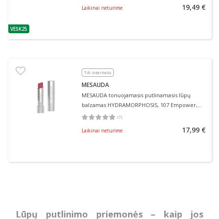
19,49 €
Laikinai neturime
VESK25
patarimas
Tik internetu
MESAUDA
MESAUDA tonuojamasis putlinamasis lūpų
balzamas HYDRAMORPHOSIS, 107 Empower,
3.5 g
(
7
)
Vidutinis įvertinimas 4.86
Įvertinimų skaičius 7
17,99 €
Laikinai neturime
Lūpų putlinimo priemonės – kaip jos