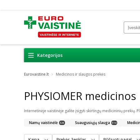
Kategorijos
Eurovaistine.lt
Medicinos ir slaugos prekės
PHYSIOMER medicinos i
Namų vaistinėlė
Suaugusiųjų slauga
Medici
326
514
Kaina
Prekės ženklas
Rūšiuoti pagal