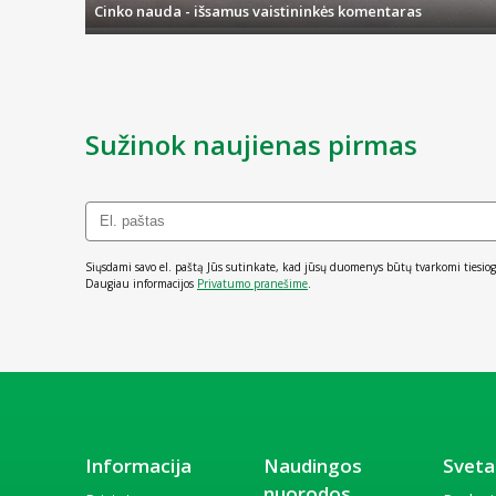
Cinko nauda - išsamus vaistininkės komentaras
Sužinok naujienas pirmas
Siųsdami savo el. paštą Jūs sutinkate, kad jūsų duomenys būtų tvarkomi tiesiog
Daugiau informacijos
Privatumo pranešime
.
Informacija
Naudingos
Sveta
nuorodos