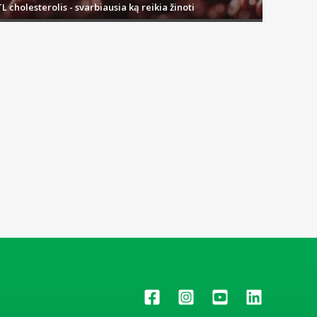
L cholesterolis - svarbiausia ką reikia žinoti