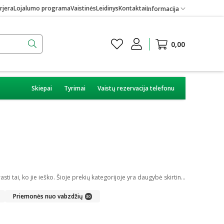
rjera
Lojalumo programa
Vaistinės
Leidinys
Kontaktai
Informacija
0,00
Skiepai
Tyrimai
Vaistų rezervacija telefonu
Internetinėje vaistinėje galite įsigyti skirtingų medicininių prekių. Platus įvairių priemonių ir technikos pasirinkimas leis visiems pirkėjams lengviau rasti tai, ko jie ieško. Šioje prekių kategorijoje yra daugybė skirtingų medicinos priemonių ir priedų, pradedant specialiais kremais ir pleistrais, baigiant kapsulėmis ar drėkinančiais akių lašais. Jeigu jums sunku apsispręsti, kurie produktai būtų geriausias ar tinkamiausias pasirinkimas, mūsų konsultantai gali jums patarti nuotoliniu būdu: internetu aktyviame pokalbio lange, el. paštu ar telefonu.
Priemonės nuo vabzdžių
30