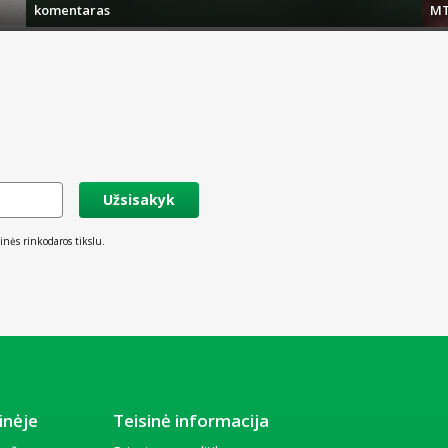
komentaras
MT
Užsisakyk
inės rinkodaros tikslu.
inėje
Teisinė informacija