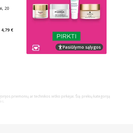
kaičius 38
4,79 €
Pasiūlymo sąlygos
orijos priemonių ar technikos ieško pirkėjai. Šią prekių kategoriją
ės.
technikos nauda būtų pati didžiausia!