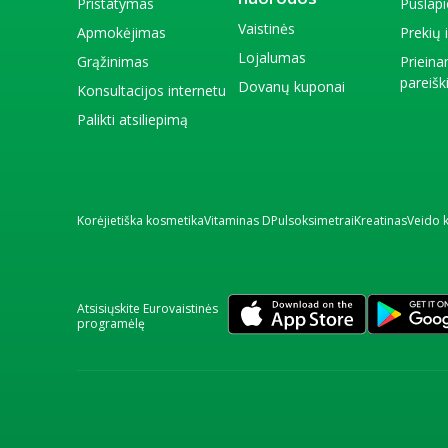
Pristatymas
Puslap
Vaistinės
Apmokėjimas
Prekių
Lojalumas
Grąžinimas
Priein
pareiš
Dovanų kuponai
Konsultacijos internetu
Palikti atsiliepimą
Korėjietiška kosmetika
Vitaminas D
Pulsoksimetrai
Kreatinas
Veido 
Atsisiųskite Eurovaistinės
programėlę