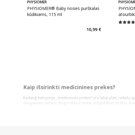
PHYSIOMER
PHYSIOM
PHYSIOMER® Baby nosies purškalas
PHYSIOM
kūdikiams, 115 ml
atsiurbik
Vidutinis 
10,99 €
Kaip išsirinkti medicinines prekes?
Kadangi kategorija „medicininės prekės“ yra labai plati, reikėtų a
daugiausiai sudaro: diagnostika ir testai, ortopedinės prekės, kr
Pasidalinsime bendromis įžvalgomis, ką vertėtų žinoti kiekvienam p
Atsidarykite prekės puslapyje ir perskaitykite aprašymą, ins
Atkreipkite dėmesį į kainą;
Jeigu prekė patiko, tačiau norite dar pasidairyti po prekių kat