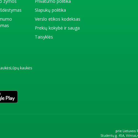
io žymos
Privatumo politika
 išdėstymas
Slapukų politika
amumo
Verslo etikos kodeksas
kimas
Prekių kokybė ir sauga
Taisyklės
kaukės
Lūpų kaukės
prie Lietuvos
Studentų g. 45A, Vilnius