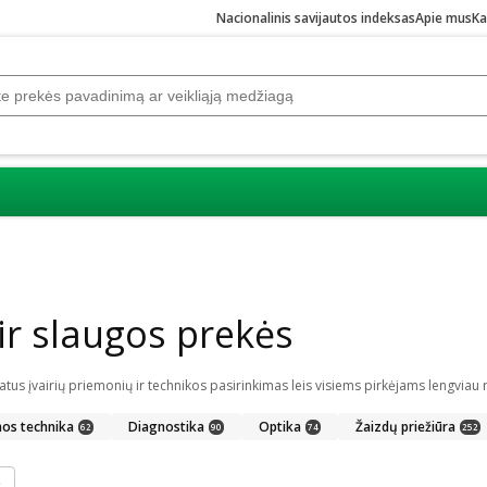
Nacionalinis savijautos indeksas
Apie mus
Ka
r slaugos prekės
nos technika
Diagnostika
Optika
Žaizdų priežiūra
62
90
74
252