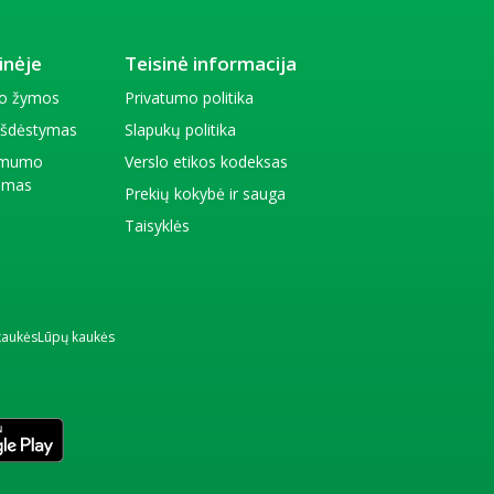
inėje
Teisinė informacija
io žymos
Privatumo politika
 išdėstymas
Slapukų politika
amumo
Verslo etikos kodeksas
kimas
Prekių kokybė ir sauga
Taisyklės
kaukės
Lūpų kaukės