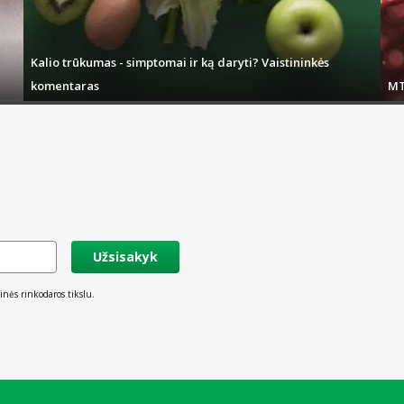
Kalio trūkumas - simptomai ir ką daryti? Vaistininkės
komentaras
MT
Užsisakyk
inės rinkodaros tikslu.