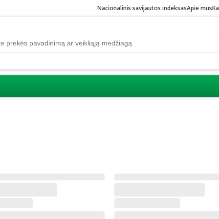
Nacionalinis savijautos indeksas
Apie mus
Ka