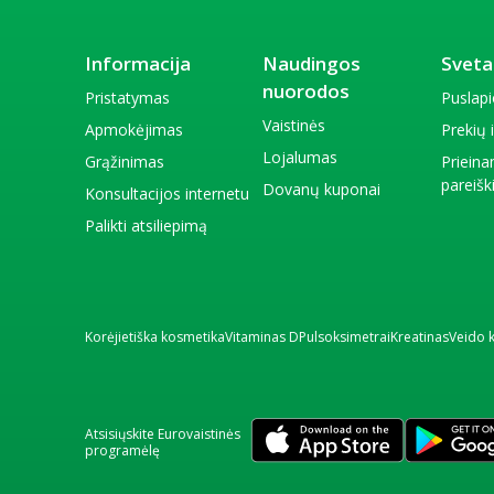
Informacija
Naudingos
Sveta
nuorodos
Pristatymas
Puslap
Vaistinės
Apmokėjimas
Prekių
Lojalumas
Grąžinimas
Priein
pareiš
Dovanų kuponai
Konsultacijos internetu
Palikti atsiliepimą
Korėjietiška kosmetika
Vitaminas D
Pulsoksimetrai
Kreatinas
Veido 
Atsisiųskite Eurovaistinės
programėlę