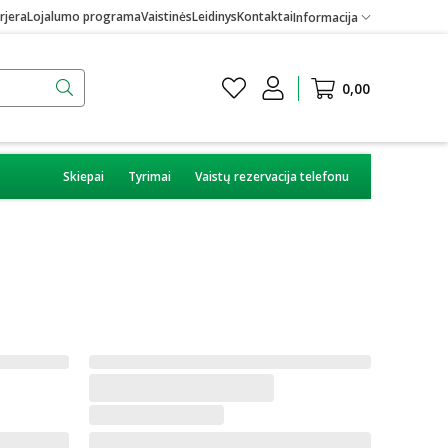
rjera
Lojalumo programa
Vaistinės
Leidinys
Kontaktai
Informacija
0,00
Skiepai
Tyrimai
Vaistų rezervacija telefonu