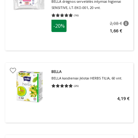
BELLA drėgnos servetėlės intymiai higienai
SENSITIVE, LT-EKO-001, 20 vnt.
(
16
)
Vidutinis įvertinimas 4.94
Įvertinimų skaičius 16
2,08 €
-20%
patari
Įprasta
1,66 €
BELLA
BELLA kasdieniai įklotai HERBS TILIA, 60 vnt.
(
25
)
Vidutinis įvertinimas 4.80
Įvertinimų skaičius 25
4,19 €