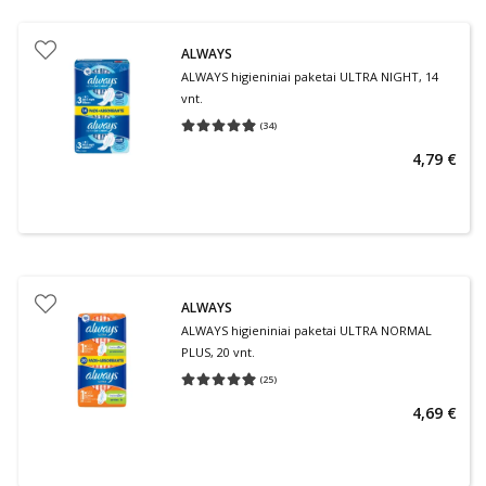
ALWAYS
ALWAYS higieniniai paketai ULTRA NIGHT, 14
vnt.
(
34
)
Vidutinis įvertinimas 4.91
Įvertinimų skaičius 34
4,79 €
ALWAYS
ALWAYS higieniniai paketai ULTRA NORMAL
PLUS, 20 vnt.
(
25
)
Vidutinis įvertinimas 4.96
Įvertinimų skaičius 25
4,69 €