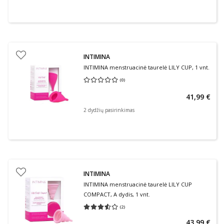
INTIMINA
INTIMINA menstruacinė taurelė LILY CUP, 1 vnt.
(
0
)
Vidutinis įvertinimas 0.00
Įvertinimų skaičius 0
41,99 €
2 dydžių pasirinkimas
INTIMINA
INTIMINA menstruacinė taurelė LILY CUP
COMPACT, A dydis, 1 vnt.
(
2
)
Vidutinis įvertinimas 3.50
Įvertinimų skaičius 2
43,99 €