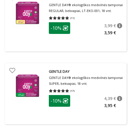
GENTLE DAY® ekologiškos medvilnės tamponai
REGULAR, bekvapiai, LT-EKO-001, 18 vnt.
(
11
)
Vidutinis įvertinimas 5.00
Įvertinimų skaičius 11
patarimas
3,99 €
-10%
patari
Įprasta
Lojalumo klubo narių nuolaida
:
3,59 €
GENTLE DAY
GENTLE DAY® ekologiškos medvilnės tamponai
SUPER, bekvapiai, 18 vnt.
(
17
)
Vidutinis įvertinimas 5.00
Įvertinimų skaičius 17
patarimas
4,39 €
-10%
patari
Įprasta
Lojalumo klubo narių nuolaida
:
3,95 €