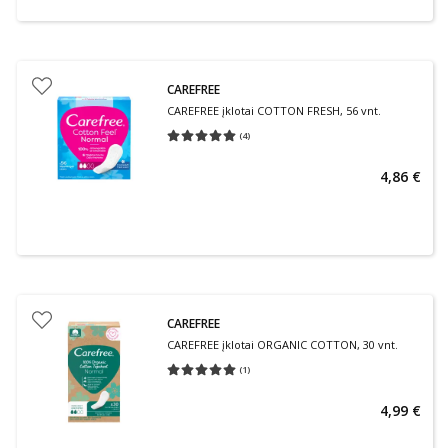
CAREFREE
CAREFREE įklotai COTTON FRESH, 56 vnt.
(
4
)
Vidutinis įvertinimas 5.00
Įvertinimų skaičius 4
4,86 €
CAREFREE
CAREFREE įklotai ORGANIC COTTON, 30 vnt.
(
1
)
Vidutinis įvertinimas 5.00
Įvertinimų skaičius 1
4,99 €