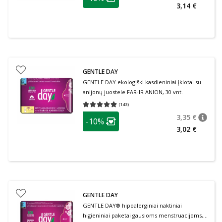
Lojalumo klubo narių nuolaida
:
3,14 €
GENTLE DAY
GENTLE DAY ekologiški kasdieniniai įklotai su
anijonų juostele FAR-IR ANION, 30 vnt.
(
143
)
Vidutinis įvertinimas 4.96
Įvertinimų skaičius 143
patarimas
3,35 €
-10%
patari
Įprasta
Lojalumo klubo narių nuolaida
:
3,02 €
GENTLE DAY
GENTLE DAY® hipoalerginiai naktiniai
higieniniai paketai gausioms menstruacijoms, 5