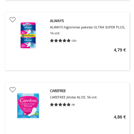
ALWAYS
ALWAYS higieniniai paketai ULTRA SUPER PLUS,
16 vnt.
(
25
)
Vidutinis įvertinimas 5.00
Įvertinimų skaičius 25
4,79 €
CAREFREE
CAREFREE įklotai ALOE, 56 vnt.
(
9
)
Vidutinis įvertinimas 5.00
Įvertinimų skaičius 9
4,86 €