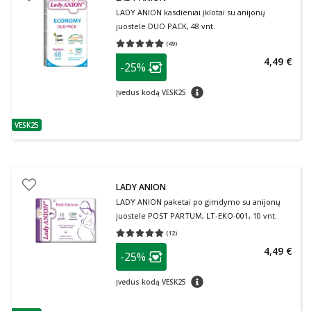
LADY ANION kasdieniai įklotai su anijonų
juostele DUO PACK, 48 vnt.
(
49
)
Vidutinis įvertinimas 4.96
Įvertinimų skaičius 49
patarimas
4,49 €
-25%
Lojalumo klubo narių nuolaida
:
patarimas
Įvedus kodą VESK25
VESK25
patarimas
LADY ANION
LADY ANION paketai po gimdymo su anijonų
juostele POST PARTUM, LT-EKO-001, 10 vnt.
(
12
)
Vidutinis įvertinimas 5.00
Įvertinimų skaičius 12
patarimas
4,49 €
-25%
Lojalumo klubo narių nuolaida
:
patarimas
Įvedus kodą VESK25