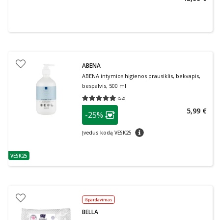
ABENA
ABENA intymios higienos prausiklis, bekvapis,
bespalvis, 500 ml
(
52
)
Vidutinis įvertinimas 4.96
Įvertinimų skaičius 52
patarimas
5,99 €
-25%
Lojalumo klubo narių nuolaida
:
patarimas
Įvedus kodą VESK25
VESK25
patarimas
Išpardavimas
BELLA