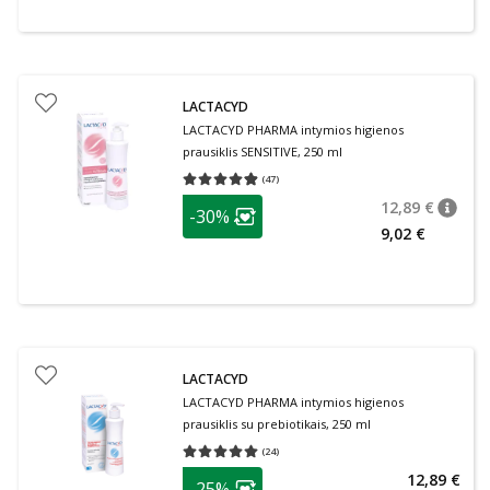
LACTACYD
LACTACYD PHARMA intymios higienos
prausiklis SENSITIVE, 250 ml
(
47
)
Vidutinis įvertinimas 4.85
Įvertinimų skaičius 47
patarimas
12,89 €
-30%
patari
Įprasta
Lojalumo klubo narių nuolaida
:
9,02 €
LACTACYD
LACTACYD PHARMA intymios higienos
prausiklis su prebiotikais, 250 ml
(
24
)
Vidutinis įvertinimas 5.00
Įvertinimų skaičius 24
patarimas
12,89 €
-25%