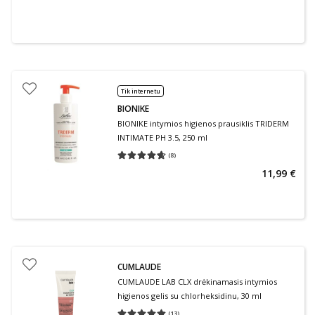
Tik internetu
BIONIKE
BIONIKE intymios higienos prausiklis TRIDERM
INTIMATE PH 3.5, 250 ml
(
8
)
Vidutinis įvertinimas 4.63
Įvertinimų skaičius 8
11,99 €
CUMLAUDE
CUMLAUDE LAB CLX drėkinamasis intymios
higienos gelis su chlorheksidinu, 30 ml
(
13
)