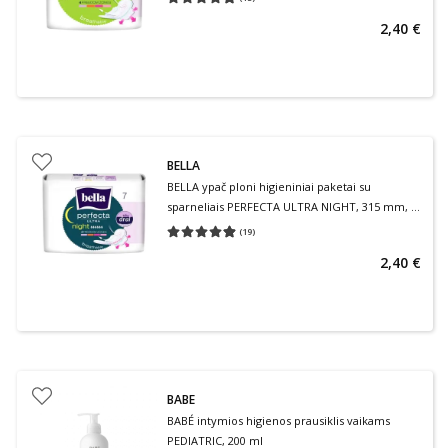
Vidutinis įvertinimas 4.87
Įvertinimų skaičius 15
2,40 €
BELLA
BELLA ypač ploni higieniniai paketai su
sparneliais PERFECTA ULTRA NIGHT, 315 mm, 7
vnt.
(
19
)
Vidutinis įvertinimas 4.89
Įvertinimų skaičius 19
2,40 €
BABE
BABÉ intymios higienos prausiklis vaikams
PEDIATRIC, 200 ml