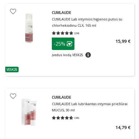
CUMLAUDE
CUMLAUDE Lab intymios higienos putos su
chlorheksidinu CLX, 165 ml
(
24
)
Vidutinis įvertinimas 5.00
Įvertinimų skaičius 24
patarimas
15,99 €
-25%
Lojalumo klubo narių nuolaida
:
patarimas
Įvedus kodą VESK25
VESK25
patarimas
CUMLAUDE
CUMLAUDE Lab lubrikantas intymiai priežiūrai
MUCUS, 30 ml
(
36
)
Vidutinis įvertinimas 4.61
Įvertinimų skaičius 36
14,79 €