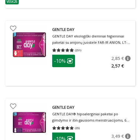
VESK25
patarimas
GENTLE DAY
GENTLE DAY ekologiški dieniniai higieniniai
paketai su anijonų juostele FAR-IR ANION, LT-
EKO-001, 10 vnt.
(
251
)
Vidutinis įvertinimas 4.97
Įvertinimų skaičius 251
patarimas
2,85 €
-10%
patari
Įprasta
Lojalumo klubo narių nuolaida
:
2,57 €
GENTLE DAY
GENTLE DAY® hipoalerginiai paketai po
gimdymo ir itin gausioms menstruacijoms, 6
dydis, 6 vnt.
(
35
)
Vidutinis įvertinimas 5.00
Įvertinimų skaičius 35
patarimas
3,49 €
-10%
patari
Įprasta