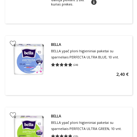
Galioja perkant 2 bet
patarimas
kurias prekes.
BELLA
BELLA ypač ploni higieniniai paketai su
sparneliais PERFECTA ULTRA BLUE, 10 vnt.
(
24
)
Vidutinis įvertinimas 4.96
Įvertinimų skaičius 24
2,40 €
BELLA
BELLA ypač ploni higieniniai paketai su
sparneliais PERFECTA ULTRA GREEN, 10 vnt.
(
15
)