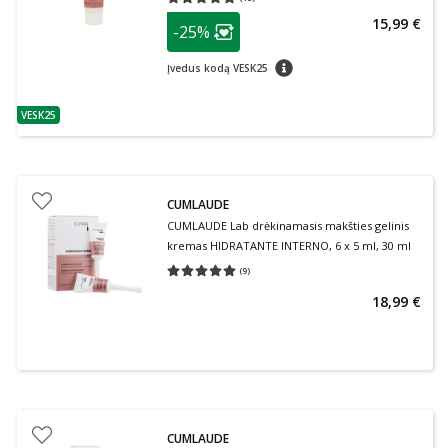
Vidutinis įvertinimas 5.00
Įvertinimų skaičius 13
patarimas
15,99 €
-25%
Lojalumo klubo narių nuolaida
:
patarimas
Įvedus kodą VESK25
VESK25
patarimas
CUMLAUDE
CUMLAUDE Lab drėkinamasis makšties gelinis
kremas HIDRATANTE INTERNO, 6 x 5 ml, 30 ml
(
9
)
Vidutinis įvertinimas 5.00
Įvertinimų skaičius 9
18,99 €
CUMLAUDE