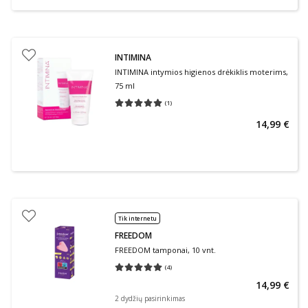
INTIMINA
INTIMINA intymios higienos drėkiklis moterims,
75 ml
(
1
)
Vidutinis įvertinimas 5.00
Įvertinimų skaičius 1
14,99 €
Tik internetu
FREEDOM
FREEDOM tamponai, 10 vnt.
(
4
)
Vidutinis įvertinimas 5.00
Įvertinimų skaičius 4
14,99 €
2 dydžių pasirinkimas