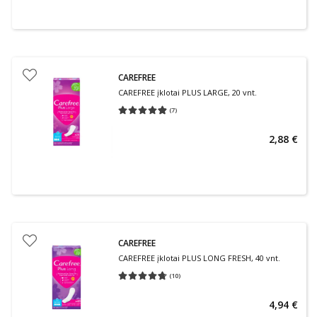
CAREFREE
CAREFREE įklotai PLUS LARGE, 20 vnt.
(
7
)
Vidutinis įvertinimas 4.86
Įvertinimų skaičius 7
2,88 €
CAREFREE
CAREFREE įklotai PLUS LONG FRESH, 40 vnt.
(
10
)
Vidutinis įvertinimas 4.70
Įvertinimų skaičius 10
4,94 €