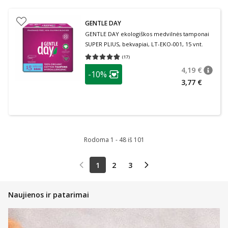
GENTLE DAY
GENTLE DAY ekologiškos medvilnės tamponai
SUPER PLIUS, bekvapiai, LT-EKO-001, 15 vnt.
(
17
)
Vidutinis įvertinimas 4.76
Įvertinimų skaičius 17
patarimas
4,19 €
-10%
patari
Įprasta
Lojalumo klubo narių nuolaida
:
3,77 €
Rodoma 1 - 48 iš 101
1
2
3
Naujienos ir patarimai