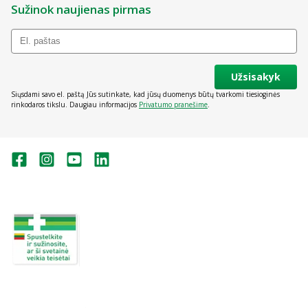
Sužinok naujienas pirmas
Užsisakyk
Siųsdami savo el. paštą Jūs sutinkate, kad jūsų duomenys būtų tvarkomi tiesioginės
rinkodaros tikslu. Daugiau informacijos
Privatumo pranešime
.
Valstybinė vaistų kontrolės tarnyba
prie Lietuvos Respublikos sveikatos
apsaugos ministerijos:
Studentų g. 45A, Vilnius
+370 5 263 9264
vvkt@vvkt.lt
https://www.vvkt.lt