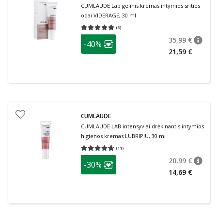
CUMLAUDE Lab gelinis kremas intymios srities
odai VIDERAGE, 30 ml
(
6
)
Vidutinis įvertinimas 5.00
Įvertinimų skaičius 6
patarimas
35,99 €
-40%
patari
Įprasta
Lojalumo klubo narių nuolaida
:
21,59 €
CUMLAUDE
CUMLAUDE LAB intensyviai drėkinantis intymios
higienos kremas LUBRIPIU, 30 ml
(
11
)
Vidutinis įvertinimas 4.64
Įvertinimų skaičius 11
patarimas
20,99 €
-30%
patari
Įprasta
Lojalumo klubo narių nuolaida
:
14,69 €