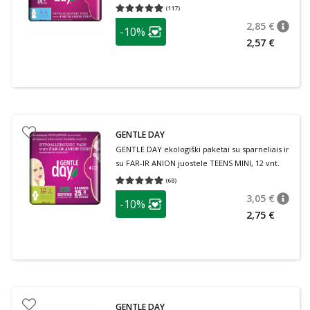
dydis, 8 vnt.
(
117
)
Vidutinis įvertinimas 4.99
Įvertinimų skaičius 117
patarimas
2,85 €
-10%
patari
Įprasta
Lojalumo klubo narių nuolaida
:
2,57 €
GENTLE DAY
GENTLE DAY ekologiški paketai su sparneliais ir
su FAR-IR ANION juostele TEENS MINI, 12 vnt.
(
68
)
Vidutinis įvertinimas 4.96
Įvertinimų skaičius 68
patarimas
3,05 €
-10%
patari
Įprasta
Lojalumo klubo narių nuolaida
:
2,75 €
GENTLE DAY