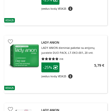
Lojalumo klubo narių nuolaida
:
patarimas
Įvedus kodą VESK25
VESK25
patarimas
LADY ANION
LADY ANION dieniniai paketai su anijonų
juostele DUO PACK, LT-EKO-001, 20 vnt.
(
34
)
Vidutinis įvertinimas 5.00
Įvertinimų skaičius 34
patarimas
5,79 €
-25%
Lojalumo klubo narių nuolaida
:
patarimas
Įvedus kodą VESK25
VESK25
patarimas
LADY ANION