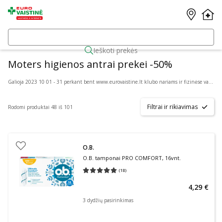
Ieškoti prekės
Moters higienos antrai prekei -50%
Galioja 2023 10 01 - 31 perkant bent www.eurovaistine.lt klubo nariams ir fizinėse vaistinėse su EUROVAISTINĖS lojalumo kortele. Nuolaida taikoma antrai tokiai pačiai arba pigesnei prekei.Taikoma prekėms pagal administracijos patvirtintą sąrašą nuo įprastinės kainos, kurios internete gali skirtis nuo prekių kainų fizinėse vaistinėse. Prekių skaičius ribotas. Įmonė pasilieka teisę bet kada keisti akcijų sąlygas.
Filtrai ir rikiavimas
Rodomi produktai 48 iš 101
O.B.
O.B. tamponai PRO COMFORT, 16vnt.
(
18
)
Vidutinis įvertinimas 5.00
Įvertinimų skaičius 18
4,29 €
3 dydžių pasirinkimas