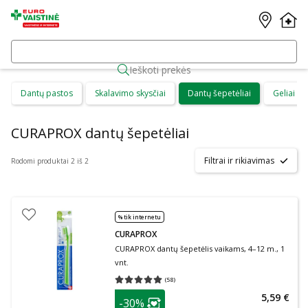
Ieškoti prekės
Dantų pastos
Skalavimo skysčiai
Dantų šepetėliai
Geliai d
CURAPROX dantų šepetėliai
Filtrai ir rikiavimas
Rodomi produktai 2 iš 2
% tik internetu
CURAPROX
CURAPROX dantų šepetėlis vaikams, 4–12 m., 1
vnt.
(
58
)
Vidutinis įvertinimas 5.00
Įvertinimų skaičius 58
patarimas
5,59 €
-30%