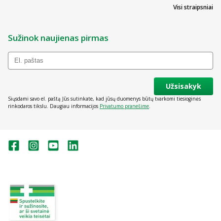
Visi straipsniai
Sužinok naujienas pirmas
Užsisakyk
Siųsdami savo el. paštą Jūs sutinkate, kad jūsų duomenys būtų tvarkomi tiesioginės
rinkodaros tikslu. Daugiau informacijos
Privatumo pranešime
.
Valstybinė vaistų kontrolės tarnyba
prie Lietuvos Respublikos sveikatos
apsaugos ministerijos:
Studentų g. 45A, Vilnius
+370 5 263 9264
vvkt@vvkt.lt
https://www.vvkt.lt