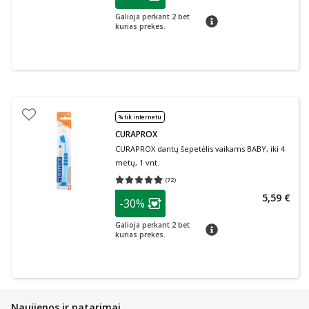
Lojalumo klubo narių nuolaida
:
Galioja perkant 2 bet
patarimas
kurias prekes.
% tik internetu
CURAPROX
CURAPROX dantų šepetėlis vaikams BABY, iki 4
metų, 1 vnt.
(
72
)
Vidutinis įvertinimas 4.97
Įvertinimų skaičius 72
patarimas
5,59 €
-30%
Lojalumo klubo narių nuolaida
:
Galioja perkant 2 bet
patarimas
kurias prekes.
Naujienos ir patarimai