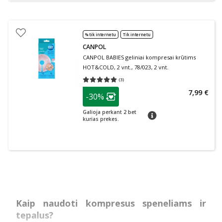
% tik internetu
Tik internetu
CANPOL
CANPOL BABIES geliniai kompresai krūtims
HOT&COLD, 2 vnt., 78/023, 2 vnt.
(
3
)
Vidutinis įvertinimas 5.00
Įvertinimų skaičius 3
patarimas
7,99 €
-30%
Lojalumo klubo narių nuolaida
:
Galioja perkant 2 bet
patarimas
kurias prekes.
Kaip naudoti kompresus speneliams ir
tepalus?