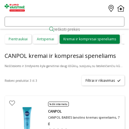
Ieškoti prekės
Pientraukiai
Antspeniai
Kremai ir kompresai speneliams
Ma
CANPOL kremai ir kompresai speneliams
Nėščiosioms ir žindyvėms kyla ganėtinai daug iššūkių, susijusių su besikeičiančiu kūnu bei į pasaulį ateinančia nauja gyvybe. Žindyvės turėtų žinoti apie tai, kokią naudą joms galėtų suteikti kompresai ir kremas speneliams. Tai yra priemonės, kurios gali padėti gydyti žaizdas, mažinti spenelių jautrumą ir skausmą.
Filtrai ir rikiavimas
Rodomi produktai 3 iš 3
% tik internetu
CANPOL
CANPOL BABIES lanolino kremas speneliams, 7
g