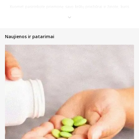
Kuomet pasirinkote priemonę savo krūtų priežiūrai ir žinote, kuris
pasirinkimas būtų geriausias, galite atidžiai pasižiūrėti į to produkto
naudojimo instrukciją.
Maitinančios motinos, ypač tuomet, kai vaikučiui ima kaltis pirmieji
dantys, gali susidurti su labai dideliu diskomfortu, kuris kyla dėl to,
Naujienos ir patarimai
kad skaudžiai įkandama į spenelius arba jie labai smarkiai
sudirginami. Kompresai speneliams paprastai naudojami nuo
uždegimo ar sudirgimo. Uždėtą kompresą paprastai reikia palaikyti
20-60 minučių ir po to nuimti. Ant spenelio likęs gelis dažniausiai
neturėtų būti nuvalomas, kadangi turi teigiamą poveikį. Šildomieji ar
pažeistų spenelių priežiūrai naudojami kompresai turėtų būti
aplikuojami 2-3 kartus per dieną.
Kompresas turėtų skatinti natūralų gijimą, vėsinti arba šildyti,
sukuriant malonų ir atpalaiduojantį poveikį bei gerinti aplink
spenelius esančios odos būklę. Svarbu, kad tepalas ar gelis būtų
kuo natūralesnis , kadangi tam tikrų jo pėdsakų kai kada gali likti,
bet pakenkti kūdikiui tikrai nesinori.