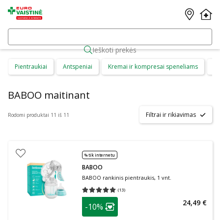
Ieškoti prekės
Pientraukiai
Antspeniai
Kremai ir kompresai speneliams
Ma
BABOO maitinant
Filtrai ir rikiavimas
Rodomi produktai 11 iš 11
% tik internetu
BABOO
BABOO rankinis pientraukis, 1 vnt.
(
13
)
Vidutinis įvertinimas 5.00
Įvertinimų skaičius 13
patarimas
24,49 €
-10%
Lojalumo klubo narių nuolaida
: