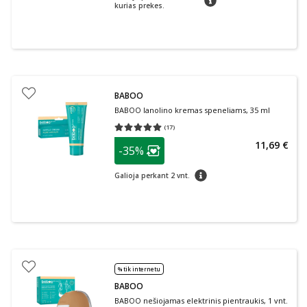
kurias prekes.
BABOO
BABOO lanolino kremas speneliams, 35 ml
(
17
)
Vidutinis įvertinimas 5.00
Įvertinimų skaičius 17
patarimas
11,69 €
-35%
Lojalumo klubo narių nuolaida
:
patarimas
Galioja perkant 2 vnt.
% tik internetu
BABOO
BABOO nešiojamas elektrinis pientraukis, 1 vnt.