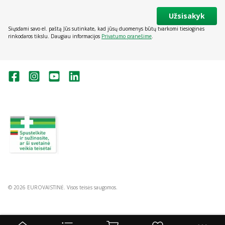
Užsisakyk
Siųsdami savo el. paštą Jūs sutinkate, kad jūsų duomenys būtų tvarkomi tiesioginės
rinkodaros tikslu. Daugiau informacijos
Privatumo pranešime
.
Valstybinė vaistų kontrolės tarnyba
prie Lietuvos Respublikos sveikatos
apsaugos ministerijos:
Studentų g. 45A, Vilnius
+370 5 263 9264
vvkt@vvkt.lt
https://www.vvkt.lt
© 2026 EUROVAISTINĖ. Visos teisės saugomos.