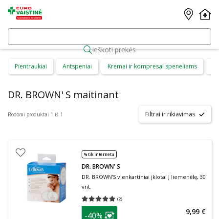
Ieškoti prekės
Pientraukiai
Antspeniai
Kremai ir kompresai speneliams
Ma
DR. BROWN' S maitinant
Filtrai ir rikiavimas
Rodomi produktai 1 iš 1
% tik internetu
DR. BROWN' S
DR. BROWN'S vienkartiniai įklotai į liemenėlę, 30
vnt.
(
2
)
Vidutinis įvertinimas 5.00
Įvertinimų skaičius 2
patarimas
9,99 €
-40%