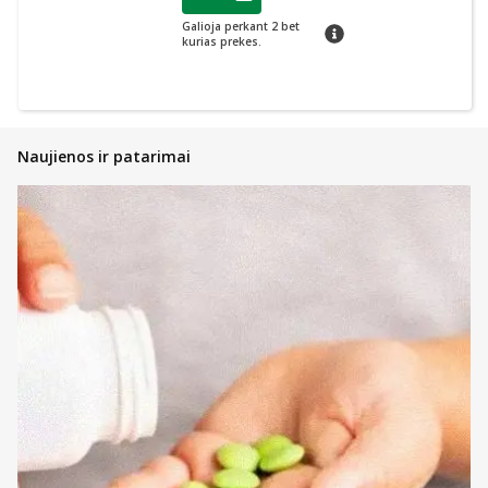
Lojalumo klubo narių nuolaida
:
Galioja perkant 2 bet
patarimas
kurias prekes.
Naujienos ir patarimai