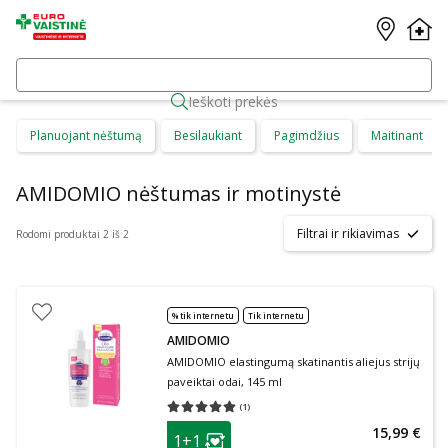
Ieškoti prekės
Planuojant nėštumą
Besilaukiant
Pagimdžius
Maitinant
AMIDOMIO nėštumas ir motinystė
Filtrai ir rikiavimas
Rodomi produktai 2 iš 2
% tik internetu
Tik internetu
AMIDOMIO
AMIDOMIO elastingumą skatinantis aliejus strijų
paveiktai odai, 145 ml
(
1
)
Vidutinis įvertinimas 5.00
Įvertinimų skaičius 1
patarimas
15,99 €
1+1