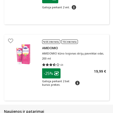
Lojalumo klubo narių nuolaida
:
patarimas
Galioja perkant 2 vnt.
% tik internetu
Tik internetu
AMIDOMIO
AMIDOMIO kūno losjonas strijų paveiktai odai,
200 ml
(
2
)
Vidutinis įvertinimas 3.50
Įvertinimų skaičius 2
patarimas
19,99 €
-25%
Lojalumo klubo narių nuolaida
:
Galioja perkant 2 bet
patarimas
kurias prekes.
Naujienos ir patarimai