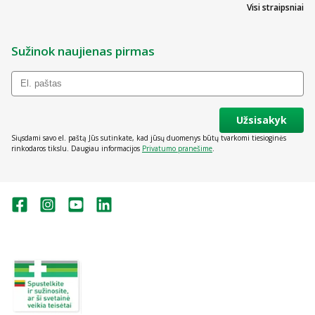
Visi straipsniai
Sužinok naujienas pirmas
Užsisakyk
Siųsdami savo el. paštą Jūs sutinkate, kad jūsų duomenys būtų tvarkomi tiesioginės
rinkodaros tikslu. Daugiau informacijos
Privatumo pranešime
.
Valstybinė vaistų kontrolės tarnyba
prie Lietuvos Respublikos sveikatos
apsaugos ministerijos:
Studentų g. 45A, Vilnius
+370 5 263 9264
vvkt@vvkt.lt
https://www.vvkt.lt